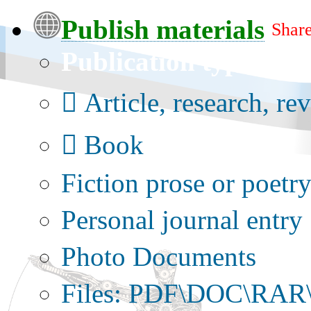
Publish materials
Share
Publication type?
Article, research, re
Book
Fiction prose or poetr
Personal journal entry
Photo Documents
Files: PDF\DOC\RAR\