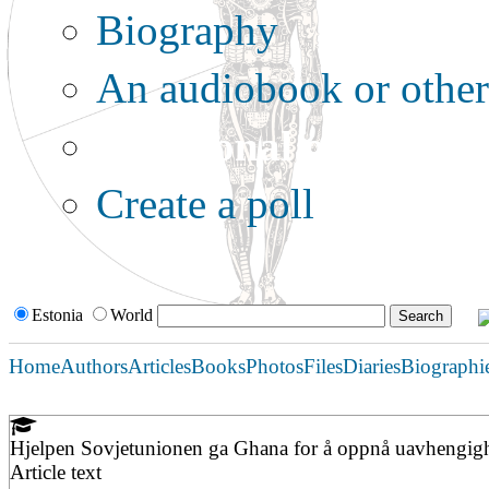
Biography
An audiobook or other 
Additional options:
Create a poll
Estonia
World
Home
Authors
Articles
Books
Photos
Files
Diaries
Biographi
Hjelpen Sovjetunionen ga Ghana for å oppnå uavhengig
Article text