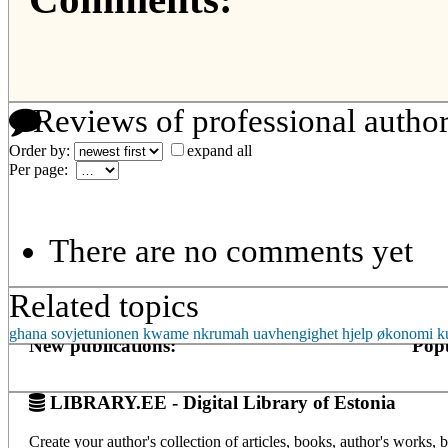
Reviews of professional autho
Order by:
expand all
Per page:
There are no comments yet
Related topics
ghana
sovjetunionen
kwame nkrumah
uavhengighet
hjelp
økonomi
k
New publications:
Popu
LIBRARY.EE - Digital Library of Estonia
Create your author's collection of articles, books, author's works,