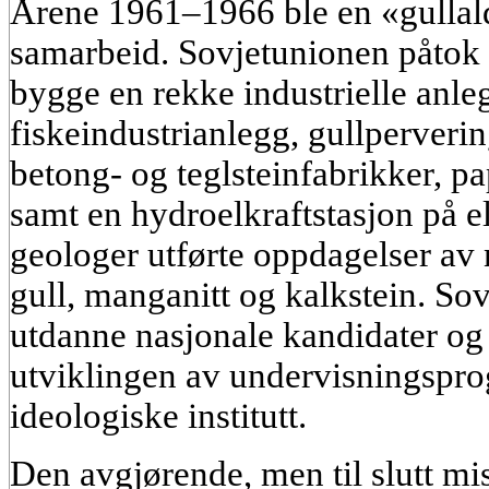
Årene 1961–1966 ble en «gullald
samarbeid. Sovjetunionen påtok 
bygge en rekke industrielle anl
fiskeindustrianlegg, gullperveri
betong- og teglsteinfabrikker, pa
samt en hydroelkraftstasjon på e
geologer utførte oppdagelser av
gull, manganitt og kalkstein. So
utdanne nasjonale kandidater og 
utviklingen av undervisningspr
ideologiske institutt.
Den avgjørende, men til slutt mi