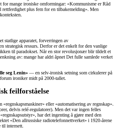
mmet for mange ironiske omformingar: «Kommunisme er Råd
ettferdighet plus fem for en tilbakemelding». Men
 konteksten.
t statlige apparatet, forverringen av
 strategisk ressurs. Derfor er det enkelt for den vanlige
kken til paradokset. Når en stor revolusjonær blir tildelt et
sk tenkning av: mange har aldri åpnet Det fulle samlede verket
lle seg Lenin»
— en selv-ironisk setning som cirkulerer på
 forum ironiker midt på 2000-tallet.
k feilforståelse
m «regnskapsmaskiner» eller «automatisering av regnskap».
orer, delvis relé-regulatorer). Men det var ingen felles
 «regnskapsutstyr», har det ingenting å gjøre med den
jektet «Den allrussiske radiotelefonnettverket» i 1920-årene
il internett.