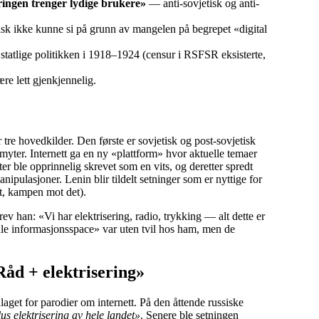
eringen trenger lydige brukere»
— anti-sovjetisk og anti-
k ikke kunne si på grunn av mangelen på begrepet «digital
statlige politikken i 1918–1924 (censur i RSFSR eksisterte,
re lett gjenkjennelig.
 tre hovedkilder. Den første er sovjetisk og post-sovjetisk
 myter. Internett ga en ny «plattform» hvor aktuelle temaer
er ble opprinnelig skrevet som en vits, og deretter spredt
nipulasjoner. Lenin blir tildelt setninger som er nyttige for
tt, kampen mot det).
ev han: «Vi har elektrisering, radio, trykking — alt dette er
ale informasjonsspace» var uten tvil hos ham, men de
åd + elektrisering»
laget for parodier om internett. På den åttende russiske
s elektrisering av hele landet»
. Senere ble setningen