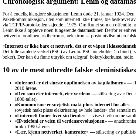
Chronologisk argument: Lenin og datamas
For å endelig klargjøre situasjonen: Lenin døde 21. januar 1924. Den
Paketkommunikasjon, uten som internett ikke finnes, ble beskrevet av
via TCP/IP-protokollen skjedde i 1975. Om Runet som en offentlig nett
Lenin ikke å oppleve noen fungerende datamaskiner. Derfor er enhver 
nettverk», «online», «kiberrom», «elektronisk post» utvilsomt en falsk
«Internett er ikke bare et nettverk, det er et våpen i klassedann
Det fulle samlede verket (PSC) av Lenin. PSC inneholder 55 bind (i 
bøker). Der kan du finne uttrykk om telegraf, boktrykkerkunst, radio,
10 av de mest utbredte falske «leninistiske
«Internett er det største oppfinnelsen av kapitalismen»
— fin
2010-årene.
«Den som eier internett, eier verden»
— stilisering av «Den 
1800-tallet).
«Kommunisme er sovjetisk makt pluss internett for alle»
— 
sovjetisk makt pluss elektrisering av hele landet» (fra samtal
«I internett finner hver sin fiende»
— vises i tvilsomme samli
«IP-telefoni er veien til verdensrevolusjonen»
— anachronisme
bruk i 1990-årene.
«Lær, kjenn nettverket, kamerater»
— stilisering av publisis