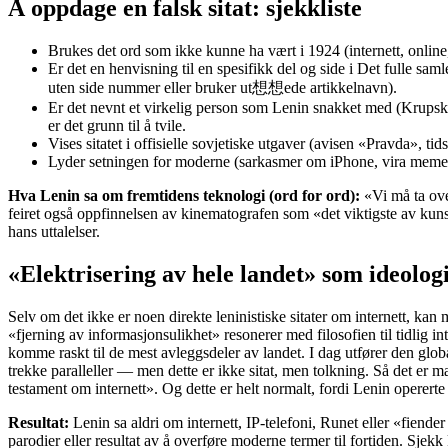
Å oppdage en falsk sitat: sjekkliste
Brukes det ord som ikke kunne ha vært i 1924 (internett, online
Er det en henvisning til en spesifikk del og side i Det fulle sa
uten side nummer eller bruker ut想想ede artikkelnavn).
Er det nevnt et virkelig person som Lenin snakket med (Krupska
er det grunn til å tvile.
Vises sitatet i offisielle sovjetiske utgaver (avisen «Pravda», ti
Lyder setningen for moderne (sarkasmer om iPhone, vira meme
Hva Lenin sa om fremtidens teknologi (ord for ord):
«Vi må ta ove
feiret også oppfinnelsen av kinematografen som «det viktigste av kuns
hans uttalelser.
«Elektrisering av hele landet» som ideologis
Selv om det ikke er noen direkte leninistiske sitater om internett, ka
«fjerning av informasjonsulikhet» resonerer med filosofien til tidlig i
komme raskt til de mest avleggsdeler av landet. I dag utfører den globa
trekke paralleller — men dette er ikke sitat, men tolkning. Så det er m
testament om internett». Og dette er helt normalt, fordi Lenin opererte i 
Resultat:
Lenin sa aldri om internett, IP-telefoni, Runet eller «fiender 
parodier eller resultat av å overføre moderne termer til fortiden. Sje