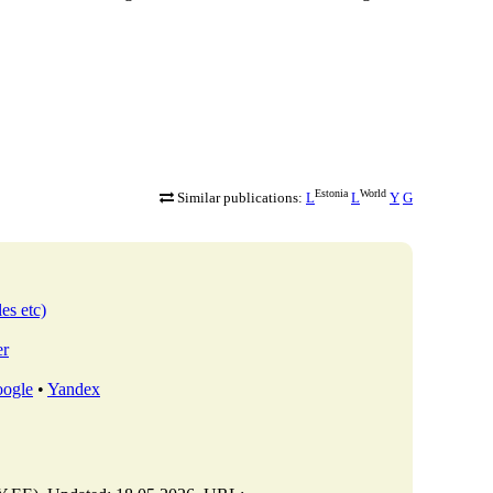
Estonia
World
Similar publications:
L
L
Y
G
les etc)
er
ogle
•
Yandex