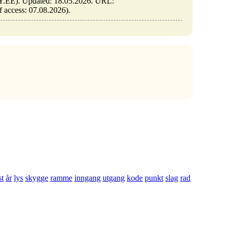
ARY.EE). Updated: 18.05.2026. URL:
of access: 07.08.2026).
st
år
lys
skygge
ramme
inngang
utgang
kode
punkt
slag
rad