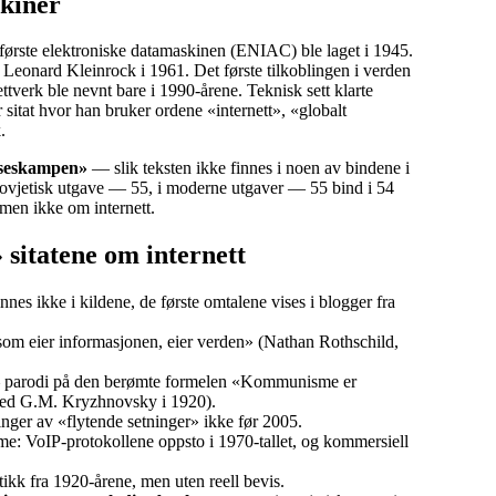
kiner
 første elektroniske datamaskinen (ENIAC) ble laget i 1945.
 Leonard Kleinrock i 1961. Det første tilkoblingen i verden
verk ble nevnt bare i 1990-årene. Teknisk sett klarte
sitat hvor han bruker ordene «internett», «globalt
.
elseskampen»
— slik teksten ikke finnes i noen av bindene i
sovjetisk utgave — 55, i moderne utgaver — 55 bind i 54
 men ikke om internett.
» sitatene om internett
nes ikke i kildene, de første omtalene vises i blogger fra
som eier informasjonen, eier verden» (Nathan Rothschild,
parodi på den berømte formelen «Kommunisme er
e med G.M. Kryzhnovsky i 1920).
nger av «flytende setninger» ikke før 2005.
: VoIP-protokollene oppsto i 1970-tallet, og kommersiell
tikk fra 1920-årene, men uten reell bevis.