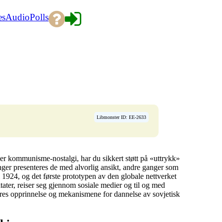
es
Audio
Polls
Libmonster ID: EE-2633
er kommunisme-nostalgi, har du sikkert støtt på «uttrykk»
anger presenteres de med alvorlig ansikt, andre ganger som
 1924, og det første prototypen av den globale nettverket
ater, reiser seg gjennom sosiale medier og til og med
res opprinnelse og mekanismene for dannelse av sovjetisk