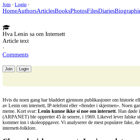
Join
·
Login
·
Home
Authors
Articles
Books
Photos
Files
Diaries
Biographi
Hva Lenin sa om Internett
Article text
·
Comments
Join
Login
Hvis du noen gang har bladdert gjennom publikasjoner om historie ell
av Lenin om internett, IP-telefoni eller «fiender i skjermen». Noen g
meme. Kort svar:
Lenin kunne ikke si noe om internett
. Han døde i
(ARPANET) ble opprettet 45 år senere, i 1969. Likevel lever falske sit
kommer inn i skoleoppgaver. Vi analyserer de mest populære fake, de
internett-folklore.