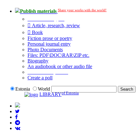
Share your works with the world!
Publish materials
Publication type?
Article, research, review
Book
Fiction prose or poetry
Personal journal entry
Photo Documents
Files: PDF\DOC\RAR\ZIP etc.
Biography
An audiobook or other audio file
Additional options:
Create a poll
Estonia
World
of Estonia
LIBRARY