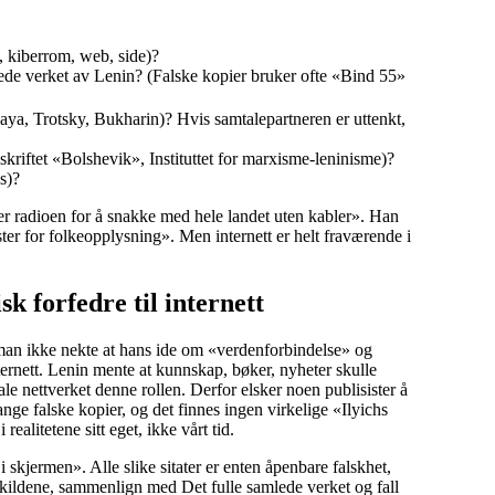
, kiberrom, web, side)?
mlede verket av Lenin? (Falske kopier bruker ofte «Bind 55»
ya, Trotsky, Bukharin)? Hvis samtalepartneren er uttenkt,
dsskriftet «Bolshevik», Instituttet for marxisme-leninisme)?
s)?
r radioen for å snakke med hele landet uten kabler». Han
ter for folkeopplysning». Men internett er helt fraværende i
k forfedre til internett
n man ikke nekte at hans ide om «verdenforbindelse» og
nternett. Lenin mente at kunnskap, bøker, nyheter skulle
le nettverket denne rollen. Derfor elsker noen publisister å
ange falske kopier, og det finnes ingen virkelige «Ilyichs
realitetene sitt eget, ikke vårt tid.
i skjermen». Alle slike sitater er enten åpenbare falskhet,
kk kildene, sammenlign med Det fulle samlede verket og fall