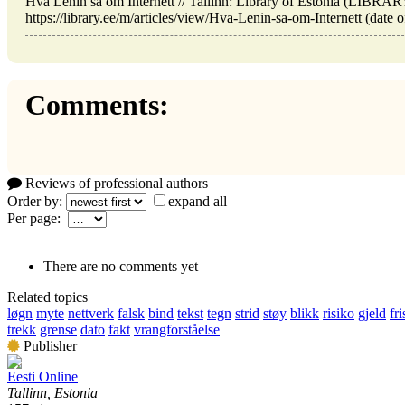
Hva Lenin sa om Internett // Tallinn: Library of Estonia (LIBR
https://library.ee/m/articles/view/Hva-Lenin-sa-om-Internett (date 
Comments:
Reviews of professional authors
Order by:
expand all
Per page:
There are no comments yet
Related topics
løgn
myte
nettverk
falsk
bind
tekst
tegn
strid
støy
blikk
risiko
gjeld
fri
trekk
grense
dato
fakt
vrangforståelse
Publisher
Eesti Online
Tallinn, Estonia