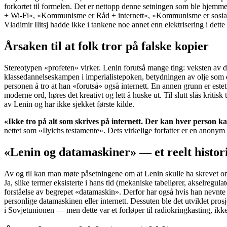
forkortet til formelen. Det er nettopp denne setningen som ble hje
+ Wi-Fi», «Kommunisme er Råd + internett», «Kommunisme er sosial r
Vladimir Ilitsj hadde ikke i tankene noe annet enn elektrisering i dette
Årsaken til at folk tror på falske kopier
Stereotypen «profeten» virker. Lenin forutså mange ting: veksten av de
klassedannelseskampen i imperialistepoken, betydningen av olje som en
personen å tro at han «forutså» også internett. En annen grunn er esteti
moderne ord, høres det kreativt og lett å huske ut. Til slutt slås kriti
av Lenin og har ikke sjekket første kilde.
«Ikke tro på alt som skrives på internett. Der kan hver person ka
nettet som «Ilyichs testamente». Dets virkelige forfatter er en anonym
«Lenin og datamaskiner» — et reelt historis
Av og til kan man møte påsetningene om at Lenin skulle ha skrevet o
Ja, slike termer eksisterte i hans tid (mekaniske tabellører, akselregulat
forståelse av begrepet «datamaskin». Derfor har også hvis han nevnte
personlige datamaskinen eller internett. Dessuten ble det utviklet pros
i Sovjetunionen — men dette var et forløper til radiokringkasting, ikke t