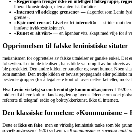
«Regjeringen trenger ikke en intelligent folkegruppe, regj
liberalt konstruksjon, uten autentisk forfatter.
«Internett vil ødelegge grensene»
— slagordet som Lenin fysis
grense».
«Kjør med censur! Livet er fri internett!»
— strider mot den 
innførte trykkrestriksjoner).
«Runet er alt vårt»
— en åpenbar vits, skapt med vilje for å væ
Opprinnelsen til falske leninistiske sitater
mekanismen for opprettelse av falske uttalelser er ganske enkel. Det er
folkeviten. Lenin ble idealisert, hans bilde var omgitt av hundrevis av
ble prosjektet. Den andre kilden er parodier og svart humor. Noen sitat
som sannhet. Den tredje kilden er bevisst propaganda eller politiske ma
bestemte grupper (for å legalisere kontroll over nettverket eller, motsa
Hva Lenin virkelig sa om fremtidige kommunikasjoner:
I 1920 skr
midler til å heve kultur i landsbygden og byen». Ideene om «det glob
refererte til telegraf, radio og boktrykkerkunst, ikke til internett.
Den klassiske formelen: «Kommunisme = R
Dette er
ikke en fake
, men en virkelig leninistisk tanke som ble grunn
sovjetkongressen (1920) sa Lenin:
«Kommunisme er sovjetisk makt plu