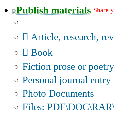
Publish materials
Share y
Publication type?
Article, research, re
Book
Fiction prose or poetr
Personal journal entry
Photo Documents
Files: PDF\DOC\RAR\