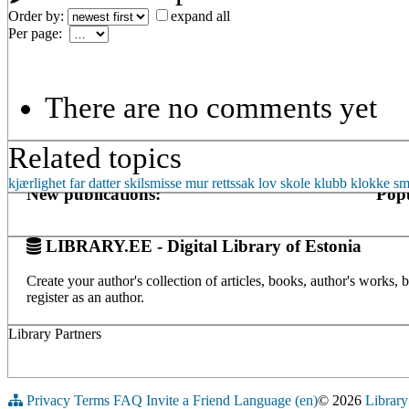
Order by:
expand all
Per page:
There are no comments yet
Related topics
kjærlighet
far
datter
skilsmisse
mur
rettssak
lov
skole
klubb
klokke
sm
New publications:
Popu
LIBRARY.EE - Digital Library of Estonia
Create your author's collection of articles, books, author's works,
register as an author.
Library Partners
Privacy
Terms
FAQ
Invite a Friend
Language (en)
© 2026
Library