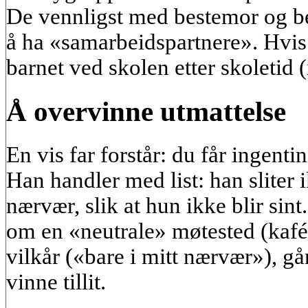
De vennligst med bestemor og bes
å ha «samarbeidspartnere». Hvis
barnet ved skolen etter skoletid 
Å overvinne utmattelse
En vis far forstår: du får ingenti
Han handler med list: han sliter
nærvær, slik at hun ikke blir sin
om en «neutrale» møtested (kafé,
vilkår («bare i mitt nærvær»), g
vinne tillit.