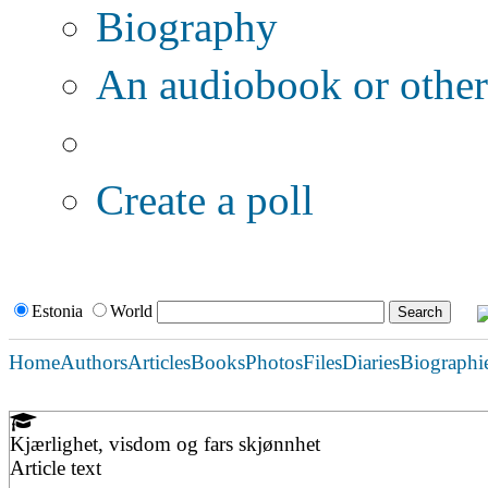
Biography
An audiobook or other 
Additional options:
Create a poll
Estonia
World
Home
Authors
Articles
Books
Photos
Files
Diaries
Biographi
Kjærlighet, visdom og fars skjønnhet
Article text