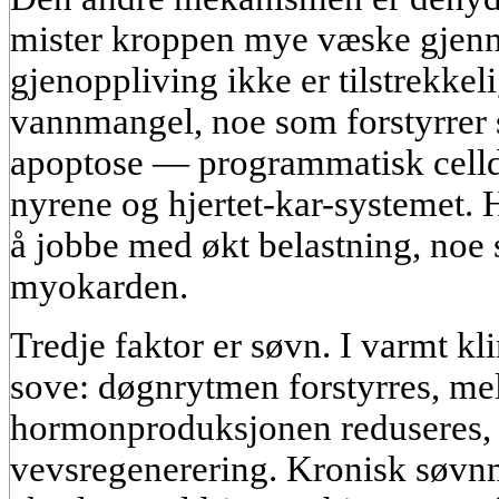
mister kroppen mye væske gjenn
gjenoppliving ikke er tilstrekkeli
vannmangel, noe som forstyrrer s
apoptose — programmatisk celld
nyrene og hjertet-kar-systemet. H
å jobbe med økt belastning, noe s
myokarden.
Tredje faktor er søvn. I varmt kl
sove: døgnrytmen forstyrres, me
hormonproduksjonen reduseres, s
vevsregenerering. Kronisk søvnma