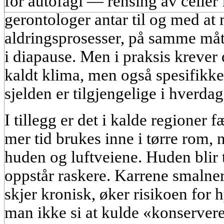
for autofagi — rensing av celler
gerontologer antar til og med a
aldringsprosesser, på samme måt
i diapause. Men i praksis krever
kaldt klima, men også spesifikke
sjelden er tilgjengelige i hverda
I tillegg er det i kalde regioner f
mer tid brukes inne i tørre rom,
huden og luftveiene. Huden blir t
oppstår raskere. Karrene smalner 
skjer kronisk, øker risikoen for 
man ikke si at kulde «konserv