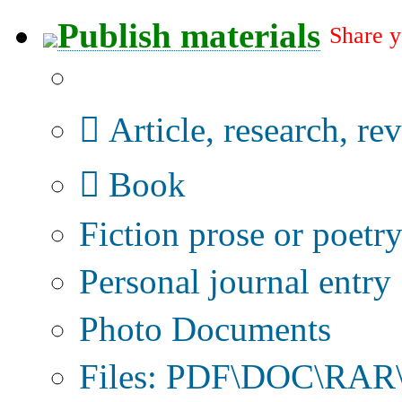
Publish materials
Share y
Publication type?
Article, research, re
Book
Fiction prose or poetr
Personal journal entry
Photo Documents
Files: PDF\DOC\RAR\