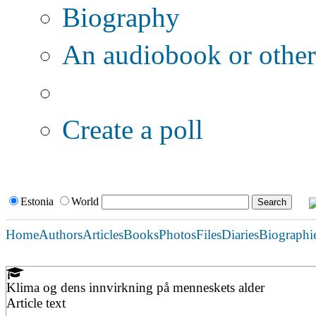
Biography
An audiobook or other 
Additional options:
Create a poll
Estonia
World
Home
Authors
Articles
Books
Photos
Files
Diaries
Biographi
Klima og dens innvirkning på menneskets alder
Article text