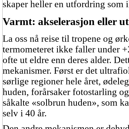
skaper heller en utfordring som i
Varmt: akselerasjon eller u
La oss nå reise til tropene og ør
termometeret ikke faller under +
ofte ut eldre enn deres alder. Det
mekanismer. Først er det ultrafiol
sørlige regioner hele året, ødeleg
huden, forårsaker fotostarling o
såkalte «solbrun huden», som k
selv i 40 år.
Den andre mekanismen er dehydr