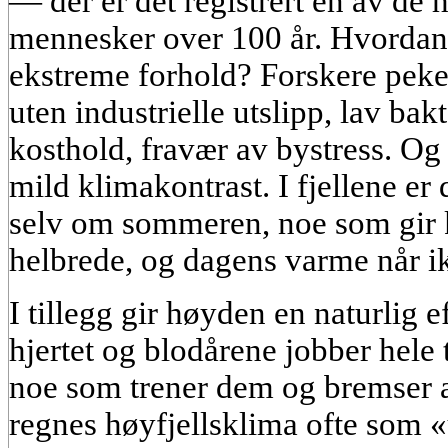
— der er det registrert en av de
mennesker over 100 år. Hvordan
ekstreme forhold? Forskere peker 
uten industrielle utslipp, lav bak
kosthold, fravær av bystress. Og 
mild klimakontrast. I fjellene er 
selv om sommeren, noe som gir k
helbrede, og dagens varme når i
I tillegg gir høyden en naturlig e
hjertet og blodårene jobber hele 
noe som trener dem og bremser 
regnes høyfjellsklima ofte so