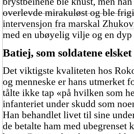
brystbeinene ble knust, men han
overlevde mirakuløst og ble frigi
intervensjon fra marskal Zhukov
med en ubøyelig vilje og en dyp 
Batiej, som soldatene elsket
Det viktigste kvaliteten hos Ro
og menneske er hans utmerket fo
tålte ikke tap «på hvilken som hel
infanteriet under skudd som noen
Han behandlet livet til sine un
de betalte ham med ubegrenset kjæ