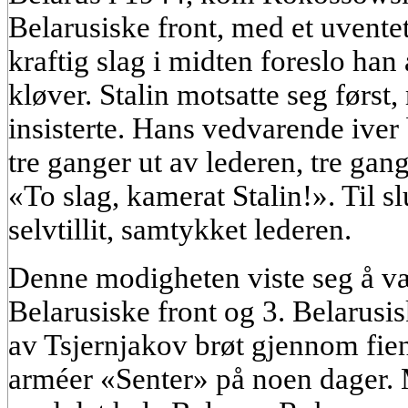
Belarusiske front, med et uventet 
kraftig slag i midten foreslo han å
kløver. Stalin motsatte seg førs
insisterte. Hans vedvarende iver
tre ganger ut av lederen, tre gan
«To slag, kamerat Stalin!». Til s
selvtillit, samtykket lederen.
Denne modigheten viste seg å vær
Belarusiske front og 3. Belarus
av Tsjernjakov brøt gjennom fie
arméer «Senter» på noen dager. Mi