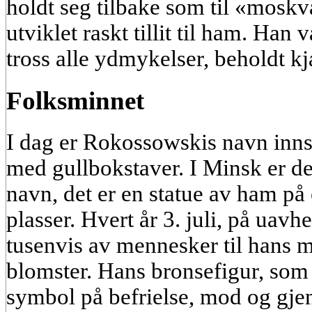
holdt seg tilbake som til «moskv
utviklet raskt tillit til ham. Han
tross alle ydmykelser, beholdt kj
Folksminnet
I dag er Rokossowskis navn innsk
med gullbokstaver. I Minsk er d
navn, det er en statue av ham på
plasser. Hvert år 3. juli, på ua
tusenvis av mennesker til hans 
blomster. Hans bronsefigur, som si
symbol på befrielse, mod og gjen