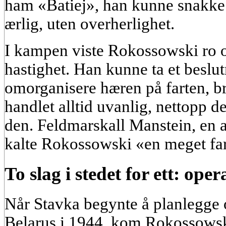
ham «Batiej», han kunne snakke
ærlig, uten overherlighet.
I kampen viste Rokossowski ro o
hastighet. Han kunne ta et beslut
omorganisere hæren på farten, br
handlet alltid uvanlig, nettopp de
den. Feldmarskall Manstein, en a
kalte Rokossowski «en meget far
To slag i stedet for ett: op
Når Stavka begynte å planlegge o
Belarus i 1944, kom Rokossows