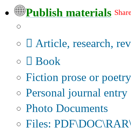
Publish materials
Share
Publication type?
Article, research, re
Book
Fiction prose or poetr
Personal journal entry
Photo Documents
Files: PDF\DOC\RAR\