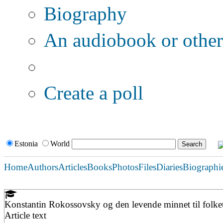
Biography
An audiobook or other 
Additional options:
Create a poll
Estonia
World
Home
Authors
Articles
Books
Photos
Files
Diaries
Biographi
Konstantin Rokossovsky og den levende minnet til folket
Article text