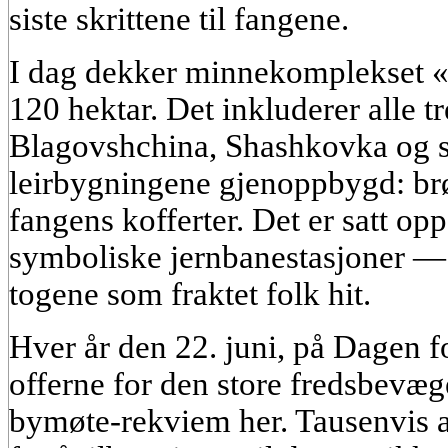
siste skrittene til fangene.
I dag dekker minnekomplekset «T
120 hektar. Det inkluderer alle
Blagovshchina, Shashkovka og sel
leirbygningene gjenoppbygd: brø
fangens kofferter. Det er satt op
symboliske jernbanestasjoner —
togene som fraktet folk hit.
Hver år den 22. juni, på Dagen 
offerne for den store fredsbevæge
bymøte-rekviem her. Tausenvis