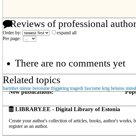
Reviews of professional autho
Order by:
expand all
Per page:
There are no comments yet
Related topics
barmhet
minne
heroisme
frigjøring
tragedi
fascisme
krig
belarus
mins
New publications:
Popu
LIBRARY.EE - Digital Library of Estonia
Create your author's collection of articles, books, author's works,
register as an author.