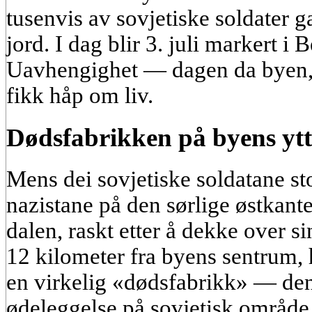
tusenvis av sovjetiske soldater ga
jord. I dag blir 3. juli markert i
Uavhengighet — dagen da byen, 
fikk håp om liv.
Dødsfabrikken på byens yt
Mens dei sovjetiske soldatane s
nazistane på den sørlige østkante
dalen, raskt etter å dekke over si
12 kilometer fra byens sentrum, 
en virkelig «dødsfabrikk» — den 
ødeleggelse på sovjetisk område