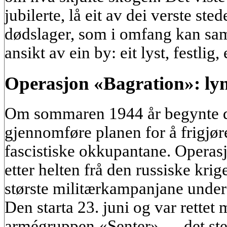
jubilerte, lå eit av dei verste st
dødslager, som i omfang kan s
ansikt av ein by: eit lyst, festlig,
Operasjon «Bagration»: ly
Om sommaren 1944 år begynte d
gjennomføre planen for å frigjøre
fascistiske okkupantane. Operas
etter helten frå den russiske krig
største militærkampanjane under
Den starta 23. juni og var rettet
armégruppen «Senter» — det ster