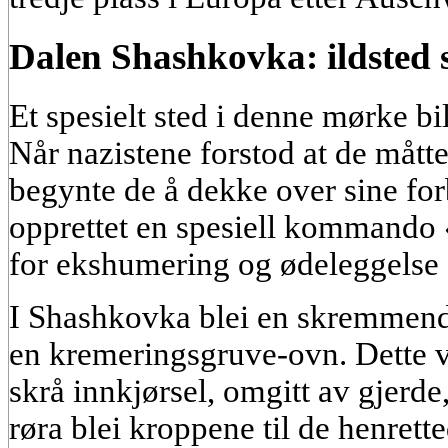
Dalen Shashkovka: ildsted s
Et spesielt sted i denne mørke b
Når nazistene forstod at de måtte
begynte de å dekke over sine forb
opprettet en spesiell kommando 
for ekshumering og ødeleggelse a
I Shashkovka blei en skremmen
en kremeringsgruve-ovn. Dette v
skrå innkjørsel, omgitt av gjerd
røra blei kroppene til de henrett