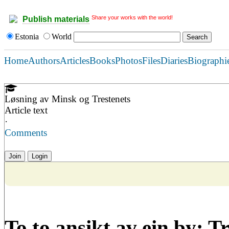
Share your works with the world!
Publish materials
Estonia
World
Home
Authors
Articles
Books
Photos
Files
Diaries
Biographi
Løsning av Minsk og Trestenets
Article text
·
Comments
Join
Login
To to ansikt av ein by: T