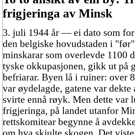
frigjeringa av Minsk
3. juli 1944 år — ei dato som for a
den belgiske hovudstaden i "før"
minskarar som overlevde 1100 d
tyske okkupasjonen, gikk ut på g
befriarar. Byen lå i ruiner: over
var øydelagde, gatene var dekte av
svirte ennå røyk. Men dette var l
frigjeringa, på landet utanfor Min
rettskomitear begynne å avdekke
om hva skjulte skogen. Det viste