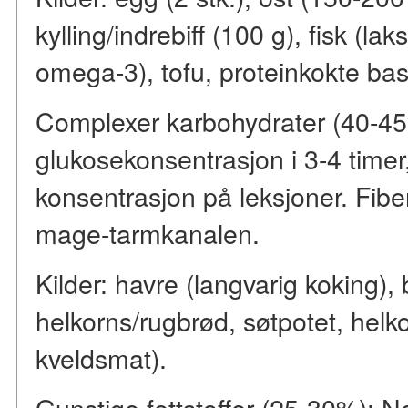
kylling/indrebiff (100 g), fisk (lak
omega-3), tofu, proteinkokte bas
Complexer karbohydrater (40-45%
glukosekonsentrasjon i 3-4 time
konsentrasjon på leksjoner. Fiber
mage-tarmkanalen.
Kilder: havre (langvarig koking),
helkorns/rugbrød, søtpotet, helk
kveldsmat).
Gunstige fettstoffer (25-30%): N