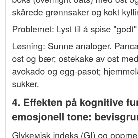
skårede grønnsaker og kokt kyllin
Problemet: Lyst til å spise "godt" 
Løsning: Sunne analoger. Panc
ost og bær; ostekake av ost med
avokado og egg-pasot; hjemmela
sukker.
4. Effekten på kognitive f
emosjonell tone: bevisgru
Glykемisk indeks (GI) og oppmer