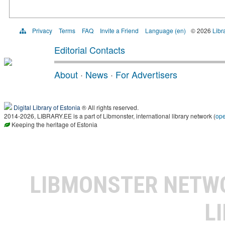
Privacy
Terms
FAQ
Invite a Friend
Language (en)
© 2026
Libr
Editorial Contacts
About
·
News
·
For Advertisers
Digital Library of Estonia
® All rights reserved.
2014-2026, LIBRARY.EE is a part of Libmonster, international library network (
op
Keeping the heritage of Estonia
LIBMONSTER NET
L