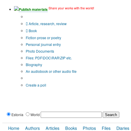
Share your works with the world!
Publish materials
Publication type?
Article, research, review
Book
Fiction prose or poetry
Personal journal entry
Photo Documents
Files: PDF\DOC\RAR\ZIP etc.
Biography
An audiobook or other audio file
Additional options:
Create a poll
Estonia
World
Home
Authors
Articles
Books
Photos
Files
Diaries