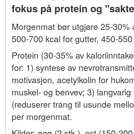
fokus på protein og "sakt
Morgenmat bør utgjøre 25-30% a
500-700 kcal for gutter, 450-550 f
Protein (30-35% av kaloriinntaket
for: 1) syntese av nevrotransmit
motivasjon, acetylkolin for huko
muskel- og benvev; 3) langvarig 
(reduserer trang til usunde mel
per morgenmat.
Kilder: egg (2 stk.), ost (150-200