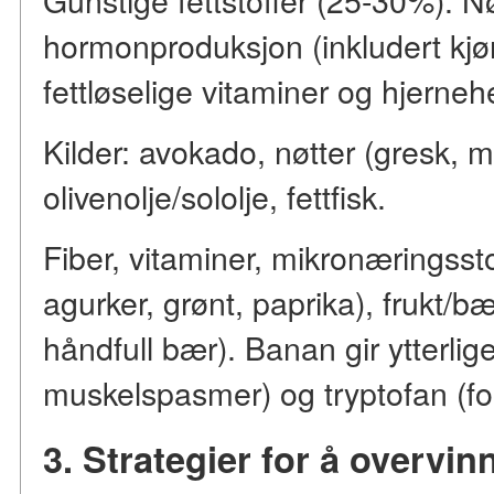
hormonproduksjon (inkludert kj
fettløselige vitaminer og hjerneh
Kilder: avokado, nøtter (gresk, m
olivenolje/sololje, fettfisk.
Fiber, vitaminer, mikronæringsst
agurker, grønt, paprika), frukt/b
håndfull bær). Banan gir ytterlig
muskelspasmer) og tryptofan (forl
3. Strategier for å overvin