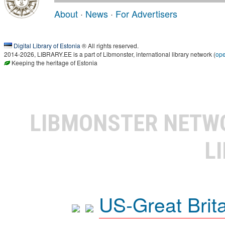
About
·
News
·
For Advertisers
Digital Library of Estonia
® All rights reserved.
2014-2026, LIBRARY.EE is a part of Libmonster, international library network (
op
Keeping the heritage of Estonia
LIBMONSTER NET
L
US-Great Brit