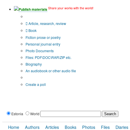
Share your works with the world!
Publish materials
Publication type?
Article, research, review
Book
Fiction prose or poetry
Personal journal entry
Photo Documents
Files: PDF\DOC\RAR\ZIP etc.
Biography
An audiobook or other audio file
Additional options:
Create a poll
Estonia
World
Home
Authors
Articles
Books
Photos
Files
Diaries