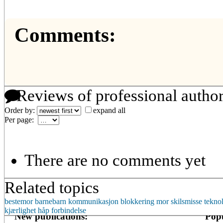
Comments:
Reviews of professional autho
Order by:
expand all
Per page:
There are no comments yet
Related topics
bestemor
barnebarn
kommunikasjon
blokkering
mor
skilsmisse
tekno
kjærlighet
håp
forbindelse
New publications:
Popu