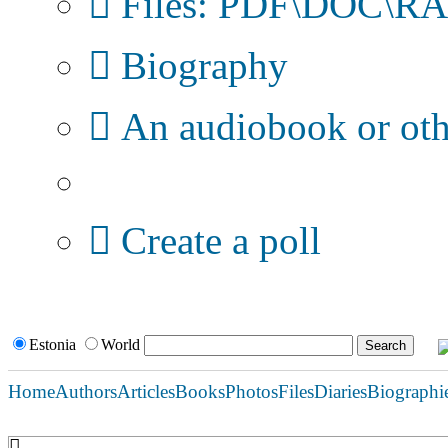
Files: PDF\DOC\RAR
Biography
An audiobook or othe
Additional options:
Create a poll
Estonia
World
Home
Authors
Articles
Books
Photos
Files
Diaries
Biographi