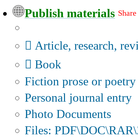
Publish materials
Share
Publication type?
Article, research, re
Book
Fiction prose or poetry
Personal journal entry
Photo Documents
Files: PDF\DOC\RAR\Z