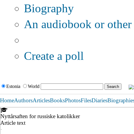
Biography
An audiobook or other 
Additional options:
Create a poll
Estonia
World
Home
Authors
Articles
Books
Photos
Files
Diaries
Biographie
Nyttårsaften for russiske katolikker
Article text
·