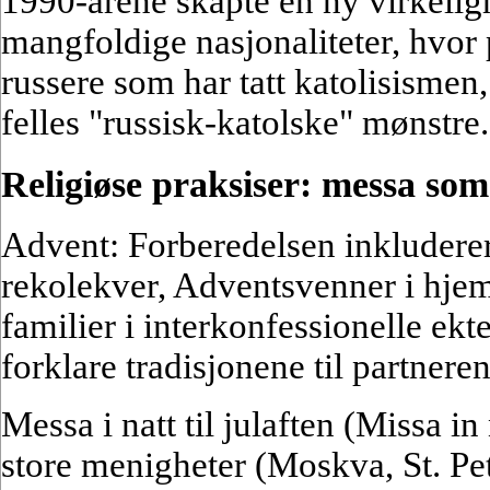
1990-årene skapte en ny virkel
mangfoldige nasjonaliteter, hvor p
russere som har tatt katolisismen
felles "russisk-katolske" mønstre.
Religiøse praksiser: messa so
Advent: Forberedelsen inkluderer
rekolekver, Adventsvenner i hje
familier i interkonfessionelle ekte
forklare tradisjonene til partnere
Messa i natt til julaften (Missa i
store menigheter (Moskva, St. Pet