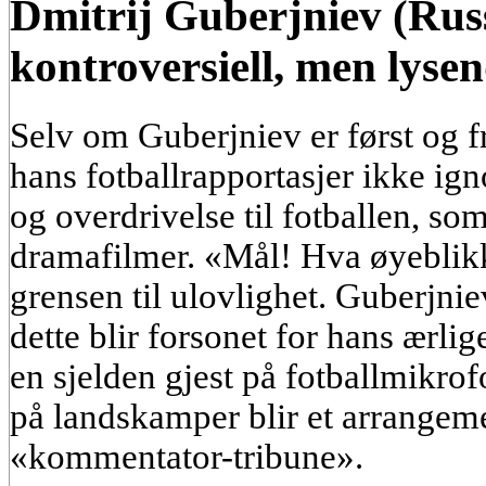
Dmitrij Guberjniev (Ru
kontroversiell, men lyse
Selv om Guberjniev er først og fr
hans fotballrapportasjer ikke ign
og overdrivelse til fotballen, so
dramafilmer. «Mål! Hva øyeblik
grensen til ulovlighet. Guberjnie
dette blir forsonet for hans ærli
en sjelden gjest på fotballmikro
på landskamper blir et arrangeme
«kommentator-tribune».