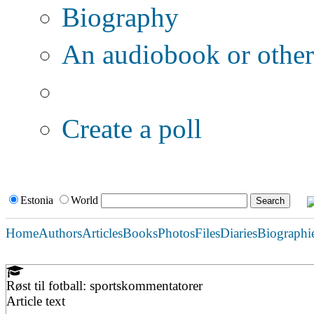
Biography
An audiobook or other 
Additional options:
Create a poll
Estonia
World
Home
Authors
Articles
Books
Photos
Files
Diaries
Biographi
Røst til fotball: sportskommentatorer
Article text