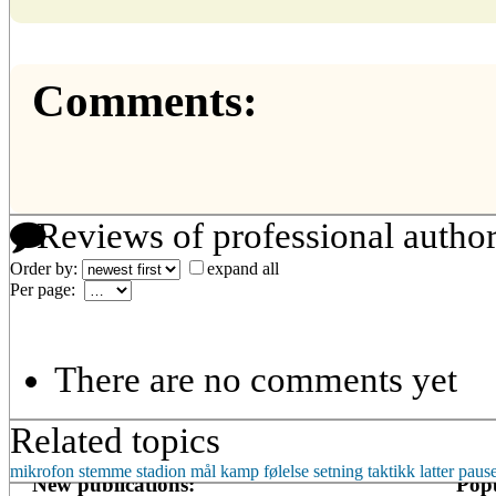
Comments:
Reviews of professional autho
Order by:
expand all
Per page:
There are no comments yet
Related topics
mikrofon
stemme
stadion
mål
kamp
følelse
setning
taktikk
latter
paus
New publications:
Popu