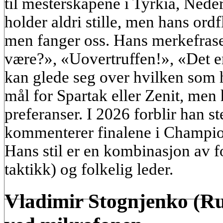
til mesterskapene i Tyrkia, Nede
holder aldri stille, men hans ord
men fanger oss. Hans merkefras
være?», «Uovertruffen!», «Det 
kan glede seg over hvilken som he
mål for Spartak eller Zenit, men 
preferanser. I 2026 forblir han
kommenterer finalene i Champi
Hans stil er en kombinasjon av fo
taktikk) og folkelig leder.
Vladimir Stognjenko (Rus