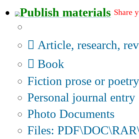
Publish materials
Share y
Publication type?
Article, research, re
Book
Fiction prose or poetr
Personal journal entry
Photo Documents
Files: PDF\DOC\RAR\