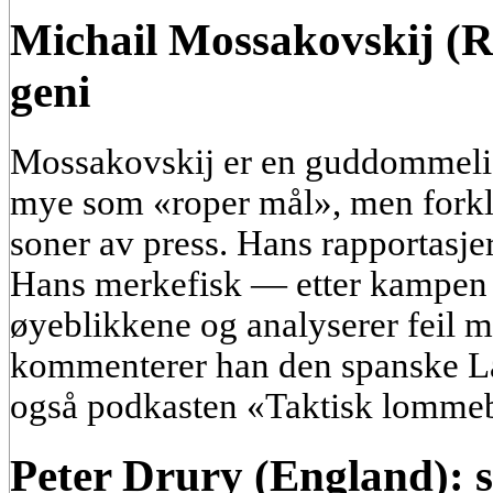
Michail Mossakovskij (R
geni
Mossakovskij er en guddommelig 
mye som «roper mål», men forkla
soner av press. Hans rapportasj
Hans merkefisk — etter kampen 
øyeblikkene og analyserer feil m
kommenterer han den spanske La 
også podkasten «Taktisk lomme
Peter Drury (England): s