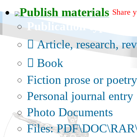
Publish materials
Share y
Publication type?
Article, research, re
Book
Fiction prose or poetr
Personal journal entry
Photo Documents
Files: PDF\DOC\RAR\