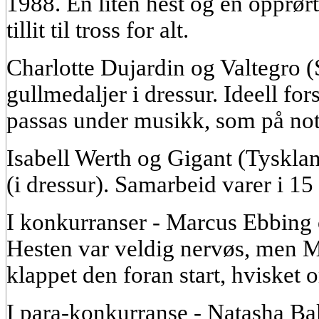
1988. En liten hest og en opprørt
tillit til tross for alt.
Charlotte Dujardin og Valtegro (
gullmedaljer i dressur. Ideell fors
passas under musikk, som på not
Isabell Werth og Gigant (Tyskla
(i dressur). Samarbeid varer i 15 
I konkurranser - Marcus Ebbing 
Hesten var veldig nervøs, men M
klappet den foran start, hvisket 
I para-konkurranse - Natasha Bak