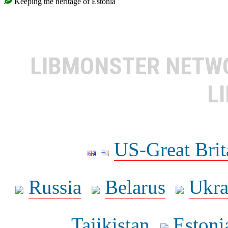
Keeping the heritage of Estonia
LIBMONSTER NET
L
US-Great Brit
Russia
Belarus
Ukra
Tajikistan
Estoni