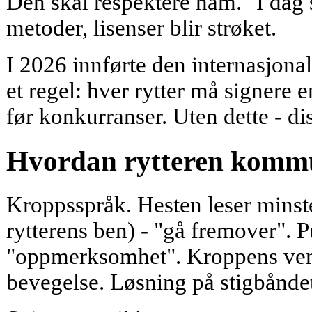
Den skal respektere ham." I dag
metoder, lisenser blir strøket.
I 2026 innførte den internasjona
et regel: hver rytter må signere
før konkurranser. Uten dette - di
Hvordan rytteren kommu
Kroppsspråk. Hesten leser minst
rytterens ben) - "gå fremover". P
"oppmerksomhet". Kroppens vend
bevegelse. Løsning på stigbåndet