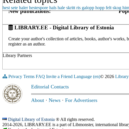
hest
sete
haler
hestespore
hals
hale
skritt
ris
galopp
hopp
felt
skog
hi
New publications:
Popu
LIBRARY.EE - Digital Library of Estonia
Create your author's collection of articles, books, author's works,
register as an author.
Library Partners
Privacy
Terms
FAQ
Invite a Friend
Language (en)
© 2026
Library
Editorial Contacts
About
·
News
·
For Advertisers
Digital Library of Estonia
® All rights reserved.
2014-2026, LIBRARY.EE is a part of Libmonster, international librar