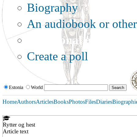
Biography
An audiobook or other 
Additional options:
Create a poll
Estonia
World
Home
Authors
Articles
Books
Photos
Files
Diaries
Biographi
Rytter og hest
Article text