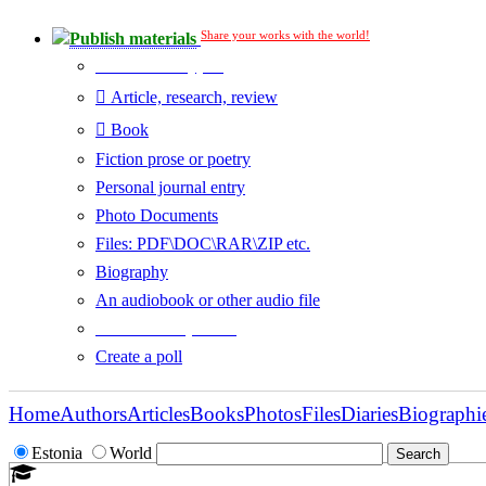
Share your works with the world!
Publish materials
Publication type?
Article, research, review
Book
Fiction prose or poetry
Personal journal entry
Photo Documents
Files: PDF\DOC\RAR\ZIP etc.
Biography
An audiobook or other audio file
Additional options:
Create a poll
Home
Authors
Articles
Books
Photos
Files
Diaries
Biographi
Estonia
World