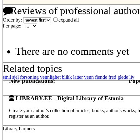
Reviews of professional autho
Order by:
expand all
Per page:
There are no comments yet
Related topics
smil
sjel
forsoning
vennlighet
blikk
latter
venn
fiende
fred
glede
liv
New publications:
Popu
LIBRARY.EE - Digital Library of Estonia
Create your author's collection of articles, books, author's works,
register as an author.
Library Partners