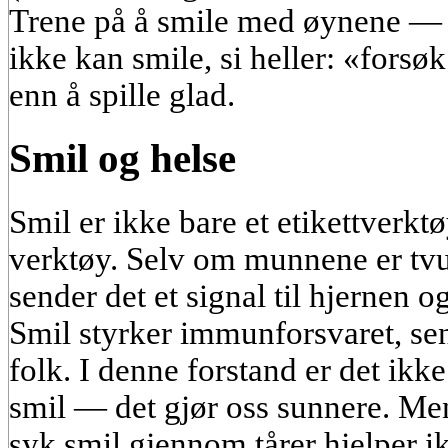
Trene på å smile med øynene — d
ikke kan smile, si heller: «forsø
enn å spille glad.
Smil og helse
Smil er ikke bare et etikettverkt
verktøy. Selv om munnene er tvun
sender det et signal til hjernen o
Smil styrker immunforsvaret, sen
folk. I denne forstand er det ikke
smil — det gjør oss sunnere. Men
syk smil gjennom tårer hjelper i