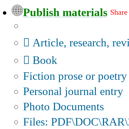
Publish materials
Share
Publication type?
Article, research, re
Book
Fiction prose or poetry
Personal journal entry
Photo Documents
Files: PDF\DOC\RAR\Z