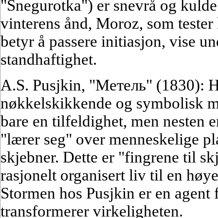
"Snegurotka") er snevrå og kulde 
vinterens ånd, Moroz, som tester
betyr å passere initiasjon, vise un
standhaftighet.
A.S. Pusjkin, "Mетель" (1830): H
nøkkelskikkende og symbolisk m
bare en tilfeldighet, men nesten e
"lærer seg" over menneskelige pla
skjebner. Dette er "fingrene til 
rasjonelt organisert liv til en høy
Stormen hos Pusjkin er en agent f
transformerer virkeligheten.