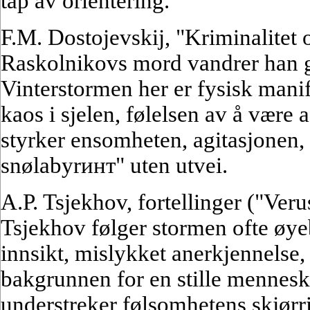
tap av orientering.
F.M. Dostojevskij, "Kriminalitet o
Raskolnikovs mord vandrer han g
Vinterstormen her er fysisk manif
kaos i sjelen, følelsen av å være 
styrker ensomheten, agitasjonen, 
snølabyrинт" uten utvei.
A.P. Tsjekhov, fortellinger ("Veru
Tsjekhov følger stormen ofte øyeb
innsikt, mislykket anerkjennelse,
bakgrunnen for en stille mennes
understreker følsomhetens skjørr