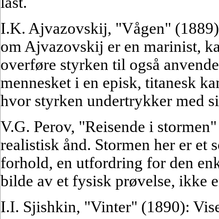
last.
I.K. Ajvazovskij, "Vågen" (1889)
om Ajvazovskij er en marinist, ka
overføre styrken til også anvend
mennesket i en episk, titanesk k
hvor styrken undertrykker med sin
V.G. Perov, "Reisende i stormen" 
realistisk ånd. Stormen her er et 
forhold, en utfordring for den en
bilde av et fysisk prøvelse, ikke 
I.I. Sjishkin, "Vinter" (1890): Vi