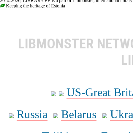
2014-2026, LIBRARY.EE is a part of Libmonster, international library
Keeping the heritage of Estonia
LIBMONSTER NET
L
US-Great Brit
Russia
Belarus
Ukra