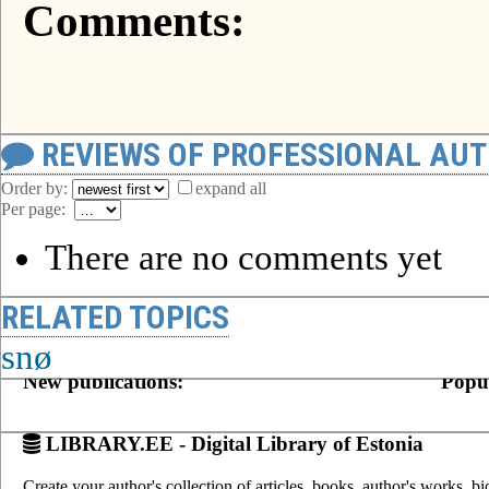
Comments:
REVIEWS OF PROFESSIONAL AU
Order by:
expand all
Per page:
There are no comments yet
RELATED TOPICS
snø
New publications:
Popul
LIBRARY.EE - Digital Library of Estonia
Create your author's collection of articles, books, author's works, b