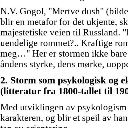
N.V. Gogol, "Mertve dush" (bilde
blir en metafor for det ukjente, 
majestetiske veien til Russland. 
uendelige rommet?.. Kraftige rom v
meg…" Her er stormen ikke bare 
åndens styrke, dens mørke, uopp
2. Storm som psykologisk og ek
(litteratur fra 1800-tallet til 19
Med utviklingen av psykologism f
karakteren, og blir et speil av han