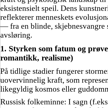
eksistensielt speil. Dens kunstne
reflekterer menneskets evolusjon
— fra en blinde, skjebnesvangre st
avsløring.
1. Styrken som fatum og prøve
romantikk, realisme)
På tidlige stadier fungerer storm
uovervinnelig kraft, som represent
likegyldig kosmos eller guddomme
Russisk folkeminne: I sagn (f.ek