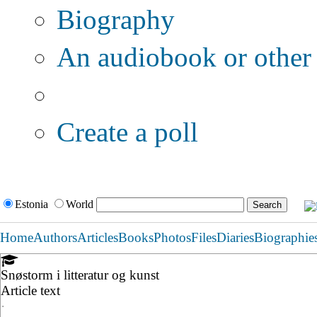
Biography
An audiobook or other 
Additional options:
Create a poll
Estonia
World
Home
Authors
Articles
Books
Photos
Files
Diaries
Biographie
Snøstorm i litteratur og kunst
Article text
·