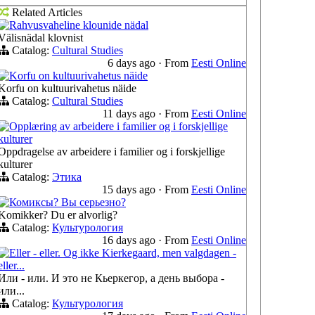
Related Articles
Rahvusvaheline klounide nädal
Välisnädal klovnist
Catalog:
Cultural Studies
6 days ago
·
From
Eesti Online
Korfu on kultuurivahetus näide
Korfu on kultuurivahetus näide
Catalog:
Cultural Studies
11 days ago
·
From
Eesti Online
Opplæring av arbeidere i familier og i forskjellige
kulturer
Oppdragelse av arbeidere i familier og i forskjellige
kulturer
Catalog:
Этика
15 days ago
·
From
Eesti Online
Комиксы? Вы серьезно?
Komikker? Du er alvorlig?
Catalog:
Культурология
16 days ago
·
From
Eesti Online
Eller - eller. Og ikke Kierkegaard, men valgdagen -
eller...
Или - или. И это не Кьеркегор, а день выбора -
или...
Catalog:
Культурология