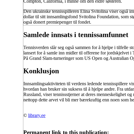
Compton, California, i minne om den eldre søsteren.
Den ukrainske tennisspilleren Elina Svitolina viser også i
dollar til sitt innsamlingsfond Svitolina Foundation, som stø
også donert premiepenger til fondet.
Samlede innsats i tennissamfunnet
Tennisverden slår seg også sammen for å hjelpe i tilfelle st
lansert for å samle inn midler til offerene for jordskjelvet
På Grand Slam-turneringer som US Open og Australian Open 
Konklusjon
Innsamlingsaktiviteten til verdens ledende tennisspillere vis
hvordan han bruker sin suksess til å hjelpe andre. Fra utdan
Russland, viser tennissstjerner at deres menneskelighet og 
nettopp dette arvet vil bli mer bærekraftig enn noen som hel
©
library.ee
Permanent link to this publication: