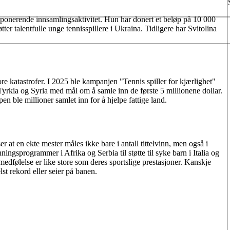
mponerende innsamlingsaktivitet. Hun har donert et beløp på 10 000
tter talentfulle unge tennisspillere i Ukraina. Tidligere har Svitolina
ore katastrofer. I 2025 ble kampanjen "Tennis spiller for kjærlighet"
 i Tyrkia og Syria med mål om å samle inn de første 5 millionene dollar.
ble millioner samlet inn for å hjelpe fattige land.
er at en ekte mester måles ikke bare i antall tittelvinn, men også i
ningsprogrammer i Afrika og Serbia til støtte til syke barn i Italia og
medfølelse er like store som deres sportslige prestasjoner. Kanskje
st rekord eller seier på banen.