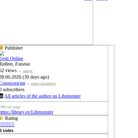
Publisher
Eesti Online
Tallinn, Estonia
62 views
→
rating
28.06.2026 (39 days ago)
Социология
→
other headings
0 subscribers
All articles of the author on Libmonster
Official page:
https://library.ee/Libmonster
Rating





0 votes