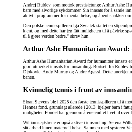
Andrej Rublev, som mottok prestisjetunge Arthur Ashe Huma
barn med alvorlige sykdommer. Sin innsats for å samle inn 
aktivt i programmer for mental helse, og åpent snakker om 
Den polske tennisspilleren Iga Swiatek startet en stipendp
kjent, og med dette har jeg fått muligheten til å påvirke s
til å gjøre verden bedre," skrev hun.
Arthur Ashe Humanitarian Award: a
Arthur Ashe Humanitarian Award for humanitær innsats er en 
gjort utmerket innsats for innsamling. Bortsett fra Rublev 
Djokovic, Andy Murray og Andre Agassi. Dette anerkjennels
banen.
Kvinnelig tennis i front av innsamli
Sloan Stevens ble i 2025 den første tennisspilleren til å
Hennes fond, grunnlagt allerede i 2013, hjelper barn i fatt
muligheter. Fondet har gjennom årene endret livet til over 
Williams-søstrene er også aktive i innsamling. Serena Willi
sitt arbeid innen maternell helse. Sammen med søsteren V