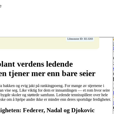
e
Libmonster ID: EE-3203
lant verdens ledende
en tjener mer enn bare seier
fra bakken og evig jakt på rankingpoeng. For mange av stjernene i
an vise seg. Like viktig for dem er innsamlingen — et rom hvor seire
v, bygde skoler og støttede samfunn. Ledende tennisspillere over hele
ske om å hjelpe andre ikke er mindre enn deres sportslige ferdigheter.
digheten: Federer, Nadal og Djokovic