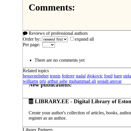
Comments:
Reviews of professional authors
Order by:
expand all
Per page:
There are no comments yet
Related topics
begavnelighet
tennis
federer
nadal
djokovic
fond
barn
utd
williams
pris
arthur ashe
muhammad ali
sosialt ansvar
New publications:
LIBRARY.EE - Digital Library of Eston
Create your author's collection of articles, books, auth
register as an author.
Library Partners