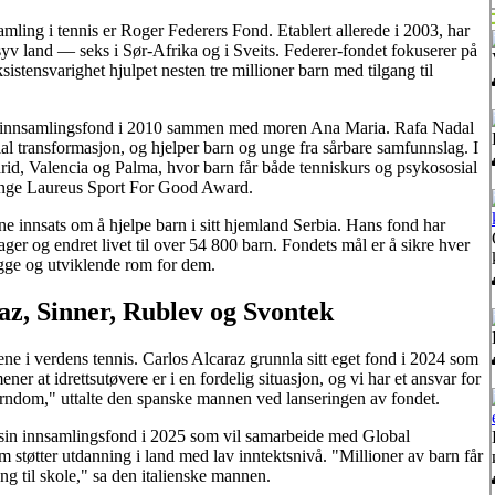
ling i tennis er Roger Federers Fond. Etablert allerede i 2003, har
syv land — seks i Sør-Afrika og i Sveits. Federer-fondet fokuserer på
sistensvarighet hjulpet nesten tre millioner barn med tilgang til
n innsamlingsfond i 2010 sammen med moren Ana Maria. Rafa Nadal
l transformasjon, og hjelper barn og unge fra sårbare samfunnslag. I
drid, Valencia og Palma, hvor barn får både tenniskurs og psykososial
sjetunge Laureus Sport For Good Award.
e innsats om å hjelpe barn i sitt hjemland Serbia. Hans fond har
ger og endret livet til over 54 800 barn. Fondets mål er å sikre hver
rygge og utviklende rom for dem.
az, Sinner, Rublev og Svontek
ene i verdens tennis. Carlos Alcaraz grunnla sitt eget fond i 2024 som
mener at idrettsutøvere er i en fordelig situasjon, og vi har et ansvar for
 barndom," uttalte den spanske mannen ved lanseringen av fondet.
 sin innsamlingsfond i 2025 som vil samarbeide med Global
 støtter utdanning i land med lav inntektsnivå. "Millioner av barn får
ang til skole," sa den italienske mannen.