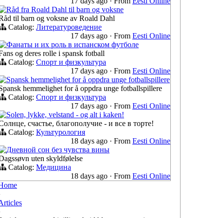
17 days ago
·
From
Eesti Online
Råd fra Roald Dahl til barn og voksne
Råd til barn og voksne av Roald Dahl
Catalog:
Литературоведение
17 days ago
·
From
Eesti Online
Фанаты и их роль в испанском футболе
Fans og deres rolle i spansk fotball
Catalog:
Спорт и физкультура
17 days ago
·
From
Eesti Online
Spansk hemmelighet for å oppdra unge fotballspillere
Spansk hemmelighet for å oppdra unge fotballspillere
Catalog:
Спорт и физкультура
17 days ago
·
From
Eesti Online
Solen, lykke, velstand - og alt i kaken!
Солнце, счастье, благополучие - и все в торте!
Catalog:
Культурология
18 days ago
·
From
Eesti Online
Дневной сон без чувства вины
Dagssøvn uten skyldfølelse
Catalog:
Медицина
18 days ago
·
From
Eesti Online
Home
›
Articles
›