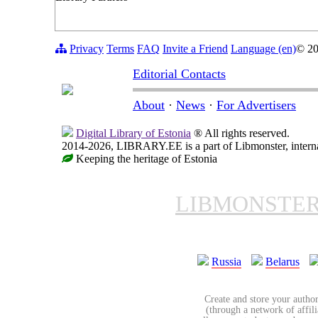
Privacy
Terms
FAQ
Invite a Friend
Language (en)
© 2
Editorial Contacts
About
·
News
·
For Advertisers
Digital Library of Estonia
® All rights reserved.
2014-2026, LIBRARY.EE is a part of Libmonster, internat
Keeping the heritage of Estonia
LIBMONSTE
Russia
Belarus
Create and store your author
(through a network of affilia