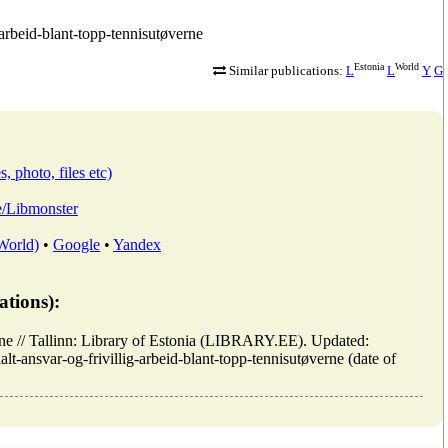
g-arbeid-blant-topp-tennisutøverne
Estonia
World
Similar publications:
L
L
Y
G
, photo, files etc)
ee/Libmonster
 World)
•
Google
•
Yandex
ations):
verne // Tallinn: Library of Estonia (LIBRARY.EE). Updated:
alt-ansvar-og-frivillig-arbeid-blant-topp-tennisutøverne (date of