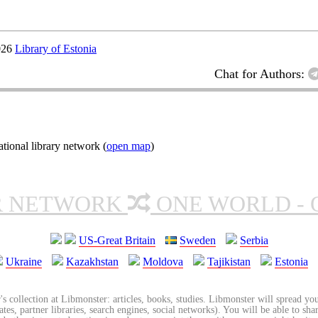
026
Library of Estonia
Chat for Authors:
ional library network (
open map
)
R NETWORK
ONE WORLD - 
US-Great Britain
Sweden
Serbia
Ukraine
Kazakhstan
Moldova
Tajikistan
Estonia
's collection at Libmonster: articles, books, studies. Libmonster will spread you
tes, partner libraries, search engines, social networks). You will be able to sha