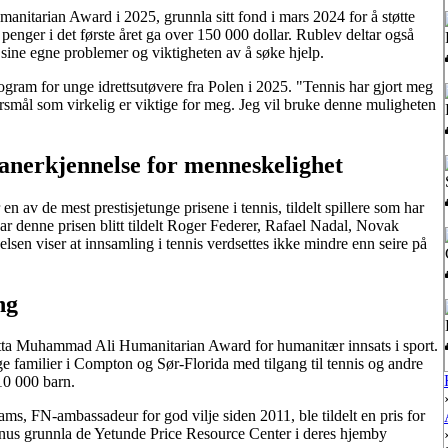
nitarian Award i 2025, grunnla sitt fond i mars 2024 for å støtte
penger i det første året ga over 150 000 dollar. Rublev deltar også
sine egne problemer og viktigheten av å søke hjelp.
rogram for unge idrettsutøvere fra Polen i 2025. "Tennis har gjort meg
pørsmål som virkelig er viktige for meg. Jeg vil bruke denne muligheten
nerkjennelse for menneskelighet
av de mest prestisjetunge prisene i tennis, tildelt spillere som har
har denne prisen blitt tildelt Roger Federer, Rafael Nadal, Novak
en viser at innsamling i tennis verdsettes ikke mindre enn seire på
ng
 motta Muhammad Ali Humanitarian Award for humanitær innsats i sport.
ige familier i Compton og Sør-Florida med tilgang til tennis og andre
10 000 barn.
ams, FN-ambassadeur for god vilje siden 2011, ble tildelt en pris for
enus grunnla de Yetunde Price Resource Center i deres hjemby