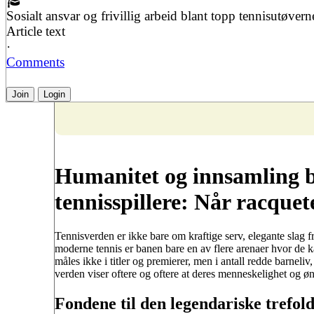
Sosialt ansvar og frivillig arbeid blant topp tennisutøvern
Article text
·
Comments
Join
Login
Humanitet og innsamling b
tennisspillere: Når racquet
Tennisverden er ikke bare om kraftige serv, elegante slag 
moderne tennis er banen bare en av flere arenaer hvor de k
måles ikke i titler og premierer, men i antall redde barneli
verden viser oftere og oftere at deres menneskelighet og øn
Fondene til den legendariske trefol