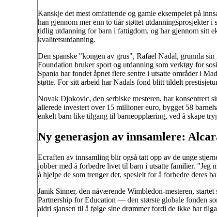
Kanskje det mest omfattende og gamle eksempelet på innsam
han gjennom mer enn to tiår støttet utdanningsprosjekter i 
tidlig utdanning for barn i fattigdom, og har gjennom sitt ek
kvalitetsutdanning.
Den spanske "kongen av grus", Rafael Nadal, grunnla si
Foundation bruker sport og utdanning som verktøy for sosia
Spania har fondet åpnet flere sentre i utsatte områder i Ma
støtte. For sitt arbeid har Nadals fond blitt tildelt presti
Novak Djokovic, den serbiske mesteren, har konsentrert sin
allerede investert over 15 millioner euro, bygget 58 barneha
enkelt barn like tilgang til barneopplæring, ved å skape t
Ny generasjon av innsamlere: Alcar
Eстаften av innsamling blir også tatt opp av de unge stjern
jobber med å forbedre livet til barn i utsatte familier. "Jeg 
å hjelpe de som trenger det, spesielt for å forbedre deres
Janik Sinner, den nåværende Wimbledon-mesteren, startet
Partnership for Education — den største globale fonden som
aldri sjansen til å følge sine drømmer fordi de ikke har tilg