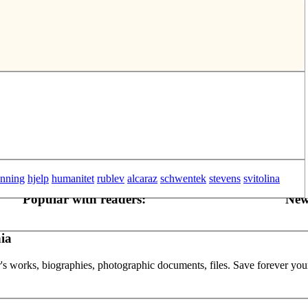
anning
hjelp
humanitet
rublev
alcaraz
schwentek
stevens
svitolina
Popular with readers:
New
ia
or's works, biographies, photographic documents, files. Save forever your