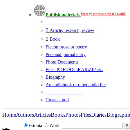
Share your works with the world!
Publish materials
Publication type?
Article, research, review
Book
Fiction prose or poetry
Personal journal entry
Photo Documents
Files: PDF\DOC\RAR\ZIP etc.
Biography
An audiobook or other audio file
Additional options:
Create a poll
Home
Authors
Articles
Books
Photos
Files
Diaries
Biographi
Estonia
World