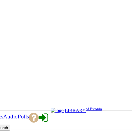
of Estonia
LIBRARY
es
Audio
Polls