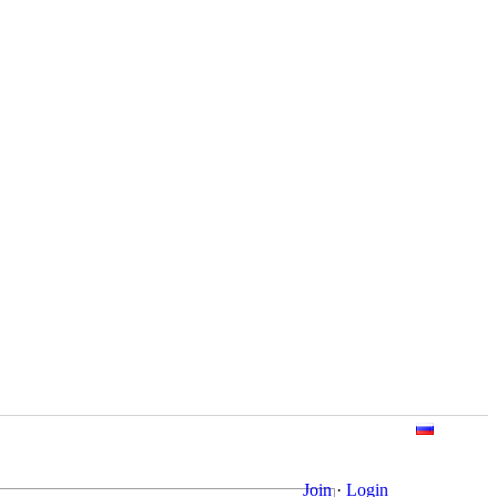
Join
·
Login