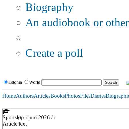
Biography
An audiobook or other 
Additional options:
Create a poll
Estonia
World
Home
Authors
Articles
Books
Photos
Files
Diaries
Biographi
Sportsløp i juni 2026 år
Article text