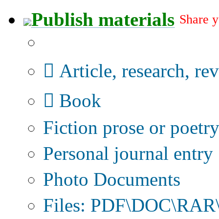
Publish materials
Share y
Publication type?
Article, research, re
Book
Fiction prose or poetr
Personal journal entry
Photo Documents
Files: PDF\DOC\RAR\