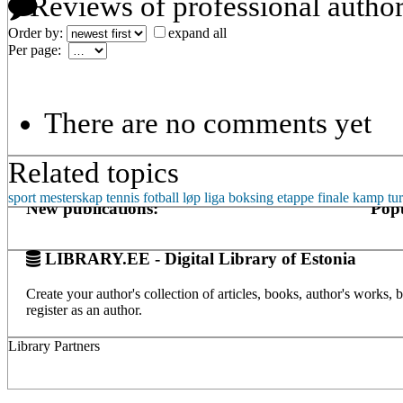
Reviews of professional autho
Order by:
expand all
Per page:
There are no comments yet
Related topics
sport
mesterskap
tennis
fotball
løp
liga
boksing
etappe
finale
kamp
tu
New publications:
Popu
LIBRARY.EE - Digital Library of Estonia
Create your author's collection of articles, books, author's works,
register as an author.
Library Partners