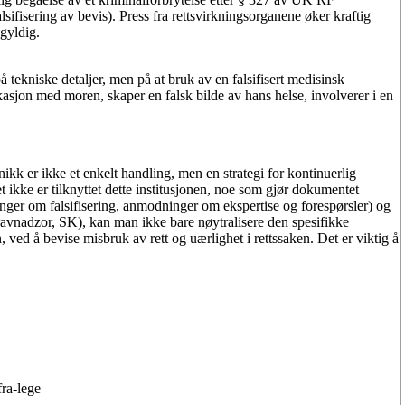
sifisering av bevis). Press fra rettsvirkningsorganene øker kraftig
gyldig.
å tekniske detaljer, men på at
bruk av en falsifisert medisinsk
sjon med moren, skaper en falsk bilde av hans helse, involverer i en
linikk er ikke et enkelt handling, men en
strategi for kontinuerlig
 ikke er tilknyttet dette institusjonen
, noe som gjør dokumentet
inger om falsifisering, anmodninger om ekspertise og forespørsler) og
avnadzor, SK), kan man ikke bare nøytralisere den spesifikke
 ved å bevise misbruk av rett og uærlighet i rettssaken. Det er viktig å
fra-lege