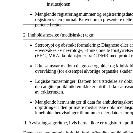
institusjonen.
Manglende registreringsnummer og registreringsdato 
registreres i en journal. Kravet om å presentere dette
partene i retten.
2. Innholdsmessige (medisinske) tegn:
Stereotypi og abstrakt formulering:
Diagnose eller an
«overvåkes av nevrolog», «funksjonelle forstyrrelser»
(EEG, MRA, konklusjoner fra CT/MR med protokoll
Ikke samsvar mellom diagnose og alder og klinisk bi
overvåking (for eksempel alvorlige organske skader p
Logiske motsetninger:
Datoen for utstedelse av dokum
den angitte poliklinikken ikke er i drift. Ikke samsv
av erklæringen.
Manglende henvisninger til data fra ambuleringskort 
oppføringer i den primære medisinske dokumentasjone
inneholde henvisninger til nummer eller datoer for op
II. Avvisningsalgoritme, hvis barnet ikke er registrert i pol
Dette er et avgjørende forhold, fordi offentlige poliklinikke