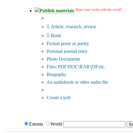
Share your works with the world!
Publish materials
Publication type?
Article, research, review
Book
Fiction prose or poetry
Personal journal entry
Photo Documents
Files: PDF\DOC\RAR\ZIP etc.
Biography
An audiobook or other audio file
Additional options:
Create a poll
Estonia
World