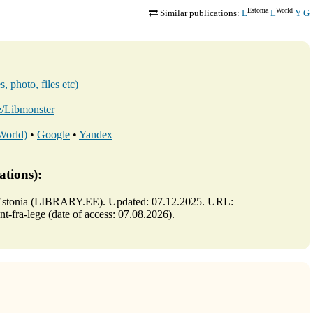
Estonia
World
Similar publications:
L
L
Y
G
, photo, files etc)
ee/Libmonster
 World)
•
Google
•
Yandex
ations):
 of Estonia (LIBRARY.EE). Updated: 07.12.2025. URL:
nt-fra-lege (date of access: 07.08.2026).