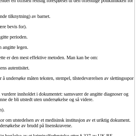
der en offisiell rettslig forespørsel til den offentlige poliklinikken for
nde tilknytning) av barnet.
re bevis for).
gitte perioden.
 angitte legen.
tte er den mest effektive metoden. Man kan be om:
ens autentisitet.
r å undersøke måten teksten, stempel, tilstedeværelsen av slettingsspor
å vurdere innholdet i dokumentet: samsvarer de angitte diagnoser og
ne de bli utstedt uten undersøkelse og så videre.
n).
zor
om utstedelsen av et medisinsk institusjon av et uriktig dokument.
ndersøkelse av brudd på lisenskravene.
g begåelse av et kriminalforbrytelse etter § 327 av UK RF