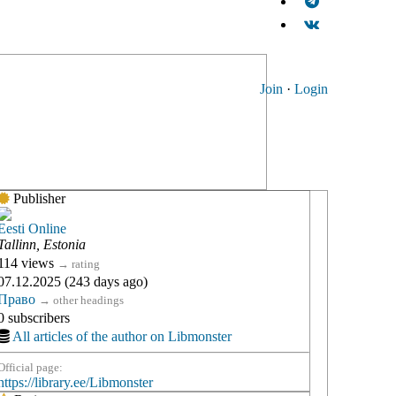
Join
·
Login
Publisher
Eesti Online
Tallinn, Estonia
114 views
→
rating
07.12.2025 (243 days ago)
Право
→
other headings
0 subscribers
All articles of the author on Libmonster
Official page:
https://library.ee/Libmonster