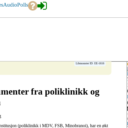
es
Audio
Polls
Libmonster ID: EE-1616
umenter fra poliklinikk og
m
g
g institusjon (poliklinikk i MDV, FSB, Minobranoi), har en økt