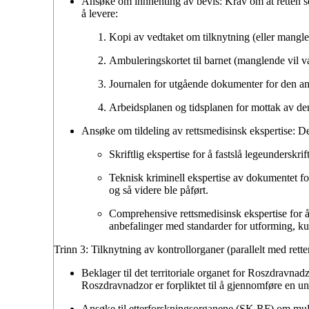
Ansøke om innhenting av bevis:
Krav om at retten sen
å levere:
Kopi av vedtaket om tilknytning (eller mangle
Ambuleringskortet til barnet (manglende vil væ
Journalen for utgående dokumenter for den an
Arbeidsplanen og tidsplanen for mottak av den
Ansøke om tildeling av rettsmedisinsk ekspertise:
De
Skriftlig ekspertise
for å fastslå legeunderskrift
Teknisk kriminell ekspertise av dokumentet
fo
og så videre ble påført.
Comprehensive rettsmedisinsk ekspertise
for 
anbefalinger med standarder for utforming, kun
Trinn 3: Tilknytning av kontrollorganer (parallelt med rette
Beklager til det territoriale organet for Roszdravnad
Roszdravnadzor er forpliktet til å gjennomføre en u
Ansøke til etterforskningsorganene (SK RF)
om muli