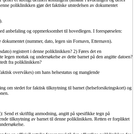
 denne poliklinikken gjør det faktiske utstedelsen av dokumentet
).
d anbefaling og oppmerksomhet til hovedlegen. I forespørselen:
e dokumentet (nummer, dato, legen sin Fornavn, Etternavn).
dato) registrert i denne poliklinikken? 2) Føres det en
te legen mottak og undersøkelse av dette barnet på den angitte datoen?
tedt fra poliklinikken?
t faktisk overvåkes) om hans helsestatus og manglende
ng om stedet for faktisk tilknytning til barnet (helseforsikringskort) og
onen.
):
Send et skriftlig anmodning, angitt på spesifikke tegn på
de tilknytning av barnet til denne poliklinikken. Retten er forpliktet
undersøkelse.