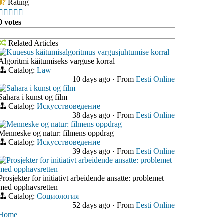
Rating





0 votes
Related Articles
Kuuesus käitumisalgoritmus vargusjuhtumise korral
Algoritmi käitumiseks varguse korral
Catalog:
Law
10 days ago
·
From
Eesti Online
Sahara i kunst og film
Sahara i kunst og film
Catalog:
Искусствоведение
38 days ago
·
From
Eesti Online
Menneske og natur: filmens oppdrag
Menneske og natur: filmens oppdrag
Catalog:
Искусствоведение
39 days ago
·
From
Eesti Online
Prosjekter for initiativt arbeidende ansatte: problemet
med opphavsretten
Prosjekter for initiativt arbeidende ansatte: problemet
med opphavsretten
Catalog:
Социология
52 days ago
·
From
Eesti Online
Home
›