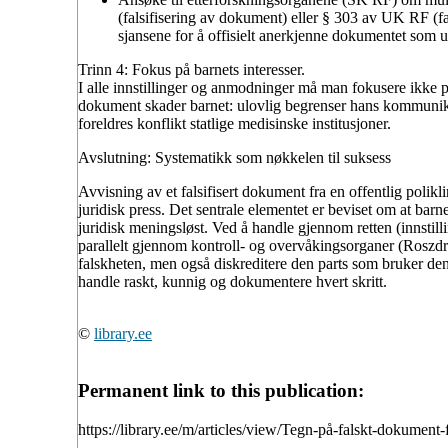
(falsifisering av dokument) eller § 303 av UK RF (fal
sjansene for å offisielt anerkjenne dokumentet som u
Trinn 4: Fokus på barnets interesser.
I alle innstillinger og anmodninger må man fokusere ikke p
dokument skader barnet
: ulovlig begrenser hans kommunika
foreldres konflikt statlige medisinske institusjoner.
Avslutning: Systematikk som nøkkelen til suksess
Avvisning av et falsifisert dokument fra en offentlig polik
juridisk press
. Det sentrale elementet er
beviset om at barnet
juridisk meningsløst. Ved å handle gjennom retten (innstill
parallelt gjennom kontroll- og overvåkingsorganer (Roszdr
falskheten, men også diskreditere den parts som bruker den,
handle raskt, kunnig og dokumentere hvert skritt.
©
library.ee
Permanent link to this publication:
https://library.ee/m/articles/view/Tegn-på-falskt-dokument-