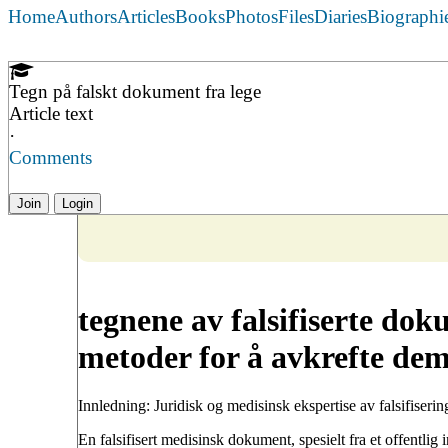
Home
Authors
Articles
Books
Photos
Files
Diaries
Biographi
Tegn på falskt dokument fra lege
Article text
·
Comments
Join
Login
tegnene av falsifiserte dok
metoder for å avkrefte de
Innledning: Juridisk og medisinsk ekspertise av falsifiserin
En falsifisert medisinsk dokument, spesielt fra et offentli