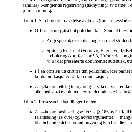
familier). Manglende registrering (tilknytning) av barnet i
juridisk umulig.
Trinn 1: Samling og fastsettelse av bevis (forsikringsstadiet
Offisiell forespørsel til poliklinikken:
Send et brev me
Angi spesifikke opplysninger om det stridend
Spør: 1) Er barnet (Fornavn, Etternavn, fødsels
ambuleringskort for ham? 3) Utførte den angit
4) Er det presenterte dokumentet autentisk, uts
Få en offisiell utskrift
fra din poliklinikk (der barne
kontraindikasjoner for kommunikasjon.
Ansøke om rettslig tilknytning
til saken av en erklæri
alle medisinske dokumenter fra det faktiske institusj
Trinn 2: Prosessuelle handlinger i retten.
Ansøke om falsifisering av bevis (§ 186 av GPK RF
falsifisering (se over) og hovedargumentet — manglen
til å behandle dette anmodningen og kan bestille en 