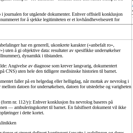
i journalen for utgående dokumenter. Enhver offisiell konklusjon
 nummeret for å sjekke legitimiteten er et lovhåndhevelsesrett for
befalinger har en generell, ukonkrete karakter («anbefalt ro»,
) uten å gi objektive data: resultater av spesifikke undersøkelser
nummer), dynamikk i tilstanden.
lde:
Angivelse av diagnose som krever langvarig, dokumentert
å CNS) uten hele den tidligere medisinske historien til barnet.
entet faller på en helgedag eller helligdag, når mottak av nevrolog i
ar mellom datoen for undersøkelsen, datoen for utstedelse og varigheten
(form nr. 112/у):
Enhver konklusjon fra nevrolog baseres på
n — ambuleringskortet til barnet. En falsifisert dokument vil ikke
pføringer i dette kortet.
iklinikken
r tjener et strengt definert kontingent (ansatte i avdelingen og deres