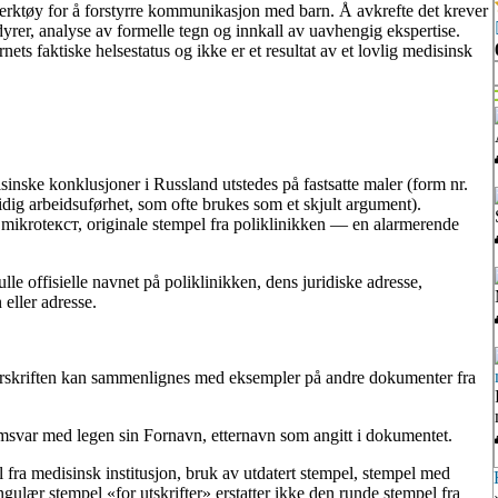
verktøy for å forstyrre kommunikasjon med barn. Å avkrefte det krever
rer, analyse av formelle tegn og innkall av uavhengig ekspertise.
ets faktiske helsestatus og ikke er et resultat av et lovlig medisinsk
sinske konklusjoner i Russland utstedes på fastsatte maler (form nr.
tidig arbeidsuførhet, som ofte brukes som et skjult argument).
ikrotекст, originale stempel fra poliklinikken — en alarmerende
fulle offisielle navnet på poliklinikken, dens juridiske adresse,
eller adresse.
skriften kan sammenlignes med eksempler på andre dokumenter fra
samsvar med legen sin Fornavn, etternavn som angitt i dokumentet.
ra medisinsk institusjon, bruk av utdatert stempel, stempel med
angulær stempel «for utskrifter» erstatter ikke den runde stempel fra