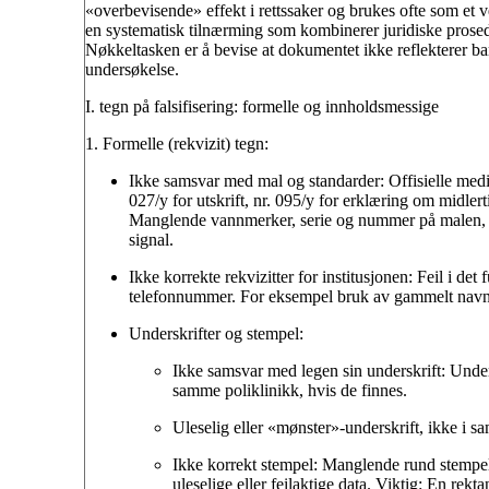
«overbevisende» effekt i rettssaker og brukes ofte som et 
en systematisk tilnærming som kombinerer juridiske prosedy
Nøkkeltasken er å bevise at dokumentet ikke reflekterer barn
undersøkelse.
I. tegn på falsifisering: formelle og innholdsmessige
1. Formelle (rekvizit) tegn:
Ikke samsvar med mal og standarder:
Offisielle medi
027/у for utskrift, nr. 095/у for erklæring om midler
Manglende vannmerker, serie og nummer på malen, m
signal.
Ikke korrekte rekvizitter for institusjonen:
Feil i det 
telefonnummer. For eksempel bruk av gammelt navn 
Underskrifter og stempel:
Ikke samsvar med legen sin underskrift:
Under
samme poliklinikk, hvis de finnes.
Uleselig eller «mønster»-underskrift, ikke i 
Ikke korrekt stempel:
Manglende rund stempel f
uleselige eller feilaktige data. Viktig: En rekt