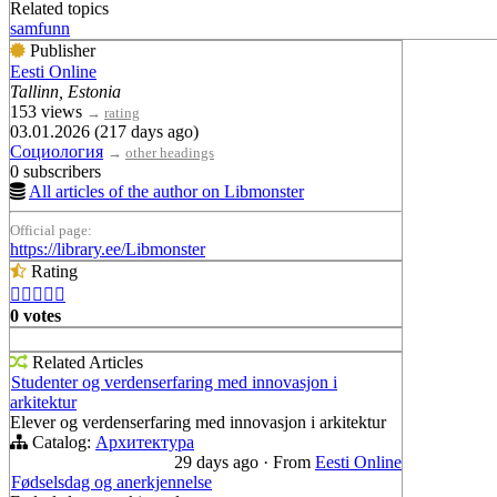
Related topics
samfunn
Publisher
Eesti Online
Tallinn, Estonia
153 views
→
rating
03.01.2026 (217 days ago)
Социология
→
other headings
0 subscribers
All articles of the author on Libmonster
Official page:
https://library.ee/Libmonster
Rating





0 votes
Related Articles
Studenter og verdenserfaring med innovasjon i
arkitektur
Elever og verdenserfaring med innovasjon i arkitektur
Catalog:
Архитектура
29 days ago
·
From
Eesti Online
Fødselsdag og anerkjennelse