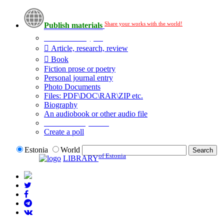
Share your works with the world!
Publish materials
Publication type?
Article, research, review
Book
Fiction prose or poetry
Personal journal entry
Photo Documents
Files: PDF\DOC\RAR\ZIP etc.
Biography
An audiobook or other audio file
Additional options:
Create a poll
Estonia
World
of Estonia
LIBRARY