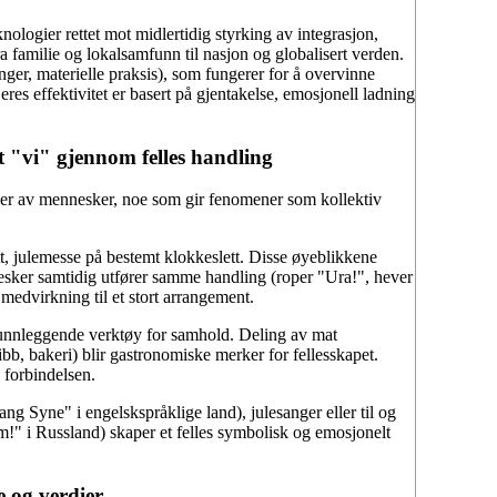
nologier rettet mot midlertidig styrking av integrasjon,
fra familie og lokalsamfunn til nasjon og globalisert verden.
linger, materielle praksis), som fungerer for å overvinne
Deres effektivitet er basert på gjentakelse, emosjonell ladning
vt "vi" gjennom felles handling
ser av mennesker, noe som gir fenomener som kollektiv
tt, julemesse på bestemt klokkeslett. Disse øyeblikkene
esker samtidig utfører samme handling (roper "Ura!", hever
v medvirkning til et stort arrangement.
 grunnleggende verktøy for samhold. Deling av mat
ribb, bakeri) blir gastronomiske merker for fellesskapet.
 forbindelsen.
g Syne" i engelskspråklige land), julesanger eller til og
rom!" i Russland) skaper et felles symbolisk og emosjonelt
e og verdier