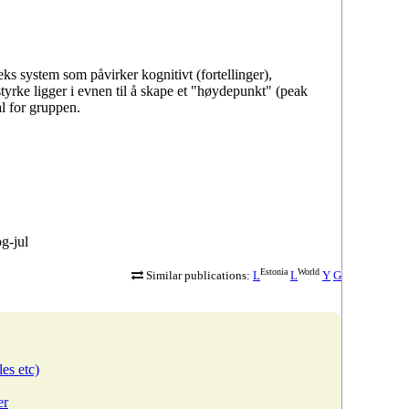
ks system som påvirker kognitivt (fortellinger),
styrke ligger i evnen til å skape et "høydepunkt" (peak
al for gruppen.
og-jul
Estonia
World
Similar publications:
L
L
Y
G
les etc)
er