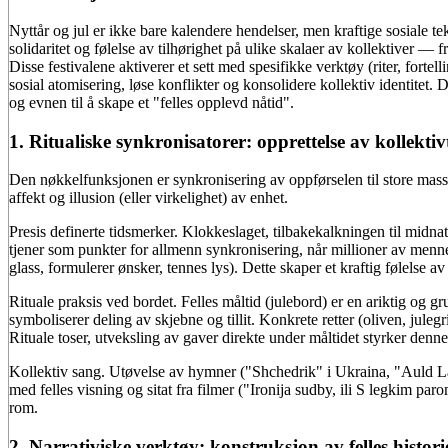
Nyttår og jul er ikke bare kalendere hendelser, men kraftige sosiale tek
solidaritet og følelse av tilhørighet på ulike skalaer av kollektiver — 
Disse festivalene aktiverer et sett med spesifikke verktøy (riter, fortel
sosial atomisering, løse konflikter og konsolidere kollektiv identitet. 
og evnen til å skape et "felles opplevd nåtid".
1. Ritualiske synkronisatorer: opprettelse av kollekti
Den nøkkelfunksjonen er synkronisering av oppførselen til store mas
affekt og illusion (eller virkelighet) av enhet.
Presis definerte tidsmerker. Klokkeslaget, tilbakekalkningen til midna
tjener som punkter for allmenn synkronisering, når millioner av menn
glass, formulerer ønsker, tennes lys). Dette skaper et kraftig følelse a
Rituale praksis ved bordet. Felles måltid (julebord) er en ariktig og
symboliserer deling av skjebne og tillit. Konkrete retter (oliven, juleg
Rituale toser, utveksling av gaver direkte under måltidet styrker denne
Kollektiv sang. Utøvelse av hymner ("Shchedrik" i Ukraina, "Auld Lan
med felles visning og sitat fra filmer ("Ironija sudby, ili S legkim pa
rom.
2. Narrativiske verktøy: konstruksjon av felles histori