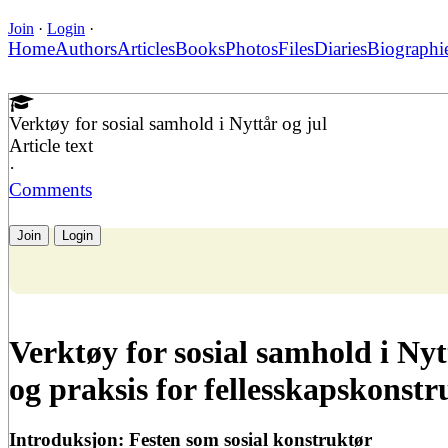
Join
·
Login
·
Home
Authors
Articles
Books
Photos
Files
Diaries
Biographi
Verktøy for sosial samhold i Nyttår og jul
Article text
·
Comments
Join
Login
Verktøy for sosial samhold i Nyttå
og praksis for fellesskapskonst
Introduksjon: Festen som sosial konstruktør