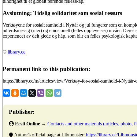
tilhørighet til et globalt feirende fellesskap.
Avslutning: Tidslig solidaritet som sosial ressurs
Verktøyene for sosialt samhold i Nyttår og jul fungerer som en komple
adferdsmessig (riter) og emosjonelt (felles opplevelser) nivåer. Deres 
experience) av delt glede og håp, som blir en felles psykologisk kapit
©
library.ee
Permanent link to this publication:
https://library.ee/m/articles/view/Verktøy-for-sosial-samhold-i-Nyttår-
Publisher:
Eesti Online
→
Contacts and other materials (articles, photo, fi
Author's official page at Libmonster:
https://library.ee/Libmonst