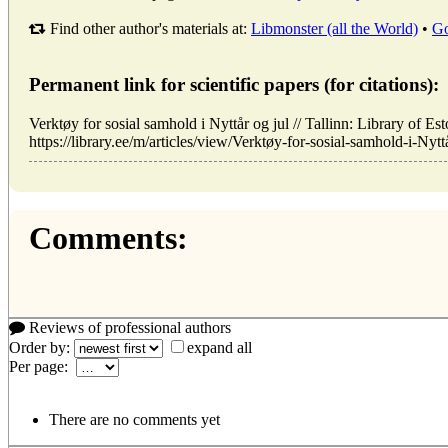
Find other author's materials at:
Libmonster (all the World)
•
Go
Permanent link for scientific papers (for citations):
Verktøy for sosial samhold i Nyttår og jul // Tallinn: Library o
https://library.ee/m/articles/view/Verktøy-for-sosial-samhold-i-Nytt
Comments:
Reviews of professional authors
Order by:
expand all
Per page:
There are no comments yet