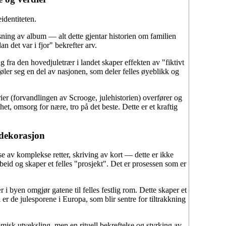
identiteten.
visning av album — alt dette gjentar historien om familien
 det var i fjor" bekrefter arv.
g fra den hovedjuletrær i landet skaper effekten av "fiktivt
ler seg en del av nasjonen, som deler felles øyeblikk og
rier (forvandlingen av Scrooge, julehistorien) overfører og
et, omsorg for nære, tro på det beste. Dette er et kraftig
 dekorasjon
se av komplekse retter, skriving av kort — dette er ikke
eid og skaper et felles "prosjekt". Det er prosessen som er
i byen omgjør gatene til felles festlig rom. Dette skaper et
er de julesporene i Europa, som blir sentre for tiltrakkning
isk utveksling, men en rituell bekreftelse og styrking av