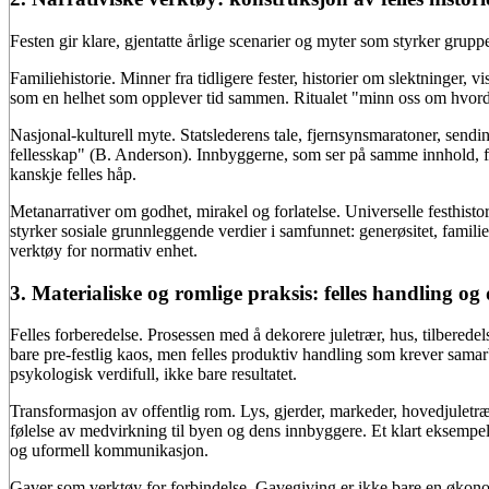
Festen gir klare, gjentatte årlige scenarier og myter som styrker gruppe
Familiehistorie. Minner fra tidligere fester, historier om slektninger, 
som en helhet som opplever tid sammen. Ritualet "minn oss om hvordan
Nasjonal-kulturell myte. Statslederens tale, fjernsynsmaratoner, sendin
fellesskap" (B. Anderson). Innbyggerne, som ser på samme innhold, fø
kanskje felles håp.
Metanarrativer om godhet, mirakel og forlatelse. Universelle festhisto
styrker sosiale grunnleggende verdier i samfunnet: generøsitet, familieh
verktøy for normativ enhet.
3. Materialiske og romlige praksis: felles handling og
Felles forberedelse. Prosessen med å dekorere juletrær, hus, tilberedel
bare pre-festlig kaos, men felles produktiv handling som krever samarb
psykologisk verdifull, ikke bare resultatet.
Transformasjon av offentlig rom. Lys, gjerder, markeder, hovedjuletrær 
følelse av medvirkning til byen og dens innbyggere. Et klart eksempel 
og uformell kommunikasjon.
Gaver som verktøy for forbindelse. Gavegiving er ikke bare en økonom