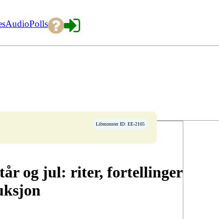
es
Audio
Polls
Libmonster ID: EE-2105
r og jul: riter, fortellinger
ruksjon