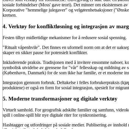
sosiale forbindelser (Moss' gave teori). Det minner om eksistensen av 
Korporative "hemmelige julegaver" og velgørenhetsaksjoner ("Ønskel
kretsen.
4. Verktøy for konfliktløsning og integrasjon av margi
Festen tilbyr midlertidige mekanismer for å redusere sosial spenning.
"Ritualt våpenhvile". Det finnes en uformell norm om at det er uaksepta
skaper en sikker pause for potensielt konflikter.
Inkluderende praksis. Tradisjonen med å invitere ensomme naboer, kolle
symbolisk utvidelse av grensene for "vår" fellesskap og mildning av 
(København, Danmark) for de som ikke har familie, er et moderne inst
Integrasjon gjennom forbruk. Deltakelse i felles forbrukerpraksis (kj
produktene) er også en form for sosial integrasjon, spesielt for mig
5. Moderne transformasjoner og digitale verktøy
Virtuelt samhold. For geografisk adskilte familier og samfunn, videoko
spill i online-spill blir nye digitale riter for synkronisering.
Hashtagger og utfordringer på sosiale medier. Publisering av innhold m