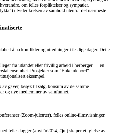
hverandre, om felles forpliktelser og sympatier.
ykta") utvider kretsen av samhold utenfor det nærmeste
naliserte
belt å ha konflikter og utredninger i festlige dager. Dette
ger fra utlandet eller frivillig arbeid i herberger — en
sosial ensomhet. Prosjekter som "Enkejulebord"
itusjonalisert eksempel.
øp av gaver, besøk til salg, konsum av de samme
ranter og nye medlemmer av samfunnet.
nferanser (Zoom-juletrær), felles online-filmsvisninger,
ed felles tagger (#nyttår2024, #jul) skaper et følelse av