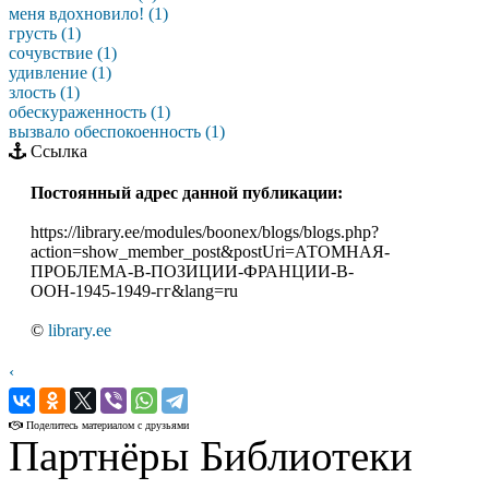
меня вдохновило! (1)
грусть (1)
сочувствие (1)
удивление (1)
злость (1)
обескураженность (1)
вызвало обеспокоенность (1)
Ссылка
Постоянный адрес данной публикации:
https://library.ee/modules/boonex/blogs/blogs.php?
action=show_member_post&postUri=АТОМНАЯ-
ПРОБЛЕМА-В-ПОЗИЦИИ-ФРАНЦИИ-В-
ООН-1945-1949-гг&lang=ru
©
library.ee
‹
›
Поделитесь материалом с друзьями
Партнёры Библиотеки