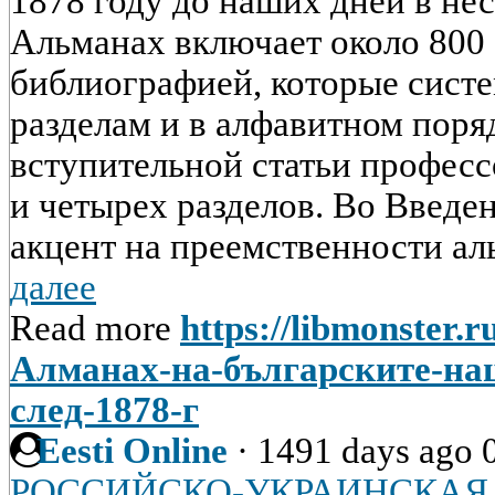
1878 году до наших дней в неск
Альманах включает около 800 
библиографией, которые сист
разделам и в алфавитном поряд
вступительной статьи професс
и четырех разделов. Во Введе
акцент на преемственности ал
далее
Read more
https://libmonster.r
Алманах-на-българските-на
след-1878-г
Eesti Online
·
1491 days ago
РОССИЙСКО-УКРАИНСКАЯ