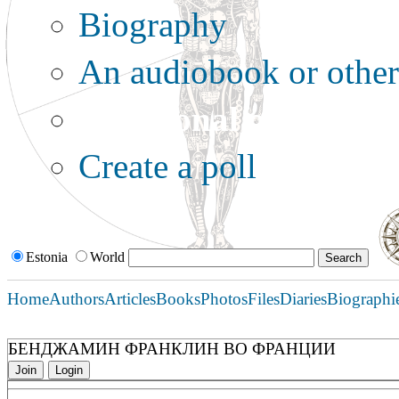
Biography
An audiobook or other 
Additional options:
Create a poll
Estonia
World
Home
Authors
Articles
Books
Photos
Files
Diaries
Biographi
БЕНДЖАМИН ФРАНКЛИН ВО ФРАНЦИИ
Join
Login