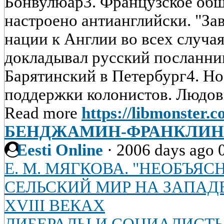
Бонвулюар3. Французское общ
настроено антианглийски. "За
нации к Англии во всех случая
докладывал русский посланник
Барятинский в Петербург4. Н
поддержки колонистов. Людови
Read more
https://libmonster.c
БЕНДЖАМИН-ФРАНКЛИН
Eesti Online
·
2006 days ago
Е. М. МЯГКОВА. "НЕОБЪЯС
СЕЛЬСКИЙ МИР НА ЗАПАДЕ 
XVIII ВЕКАХ