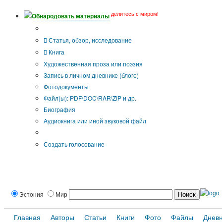
делитесь с миром!
Обнародовать материалы
Тип публикации
Статья, обзор, исследование
Книга
Художественная проза или поэзия
Запись в личном дневнике (блоге)
Фотодокументы
Файл(ы): PDF\DOC\RAR\ZIP и др.
Биография
Аудиокнига или иной звуковой файл
Дополнительные опции:
Создать голосование
Эстония
Мир
Главная
Авторы
Статьи
Книги
Фото
Файлы
Днев