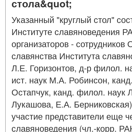
стола&quot;
Указанный "круглый стол" сост
Институте славяноведения Р
организаторов - сотрудников 
славянства Института славяно
Л.Е. Горизонтов, д-р филол. 
ист. наук М.А. Робинсон, канд
Остапчук, канд. филол. наук 
Лукашова, Е.А. Берниковская
участие представители еще ч
славяноведения (чл.-корр. РАН