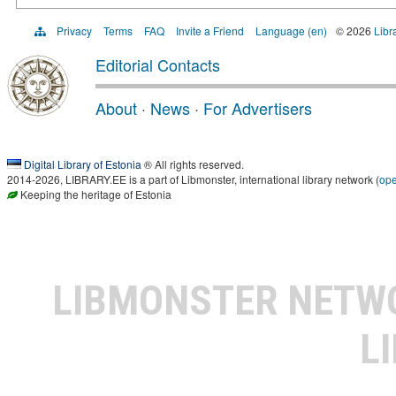
Privacy
Terms
FAQ
Invite a Friend
Language (en)
© 2026
Libr
Editorial Contacts
About
·
News
·
For Advertisers
Digital Library of Estonia
® All rights reserved.
2014-2026, LIBRARY.EE is a part of Libmonster, international library network (
op
Keeping the heritage of Estonia
LIBMONSTER NET
L