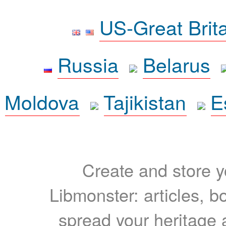
US-Great Brit
Russia
Belarus
Moldova
Tajikistan
E
Create and store yo
Libmonster: articles, b
spread your heritage a