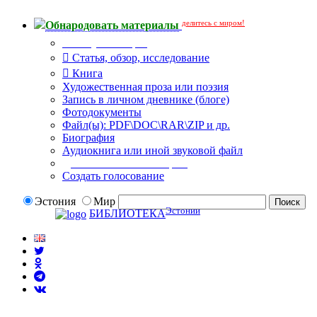
делитесь с миром!
Обнародовать материалы
Тип публикации
Статья, обзор, исследование
Книга
Художественная проза или поэзия
Запись в личном дневнике (блоге)
Фотодокументы
Файл(ы): PDF\DOC\RAR\ZIP и др.
Биография
Аудиокнига или иной звуковой файл
Дополнительные опции:
Создать голосование
Эстония
Мир
Эстонии
БИБЛИОТЕКА