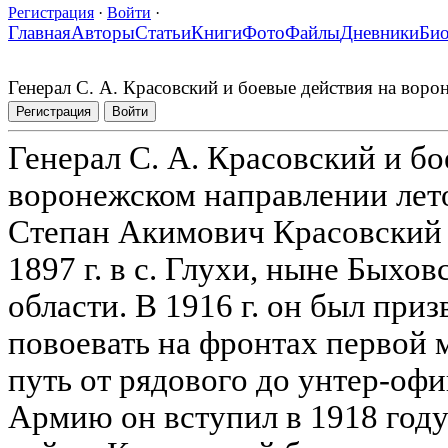
Регистрация
·
Войти
·
Главная
Авторы
Статьи
Книги
Фото
Файлы
Дневники
Би
Генерал С. А. Красовский и боевые действия на воро
Регистрация
Войти
Генерал С. А. Красовский и бо
воронежском направлении лето
Степан Акимович Красовский р
1897 г. в с. Глухи, ныне Быхо
области. В 1916 г. он был при
повоевать на фронтах первой 
путь от рядового до унтер-оф
Армию он вступил в 1918 году