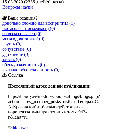
15.03.2020 (2336 дней(я) назад)
Вопросы науки
Ваша реакция?
довольно сложно для восприятия (0)
посмеялся (посмеялась) (0)
со всем согласен (0)
меня вдохновило! (0)
грусть (0)
сочувствие (0)
удивление (0)
злость (0)
обескураженность (0)
вызвало обеспокоенность (0)
Ссылка
Постоянный адрес данной публикации:
https://library.ee/modules/boonex/blogs/blogs.php?
action=show_member_post&postUri=Генерал-С-
А-Красовский-и-боевые-действия-на-
воронежском-направлении-летом-1942-
г&lang=ru
©
library.ee