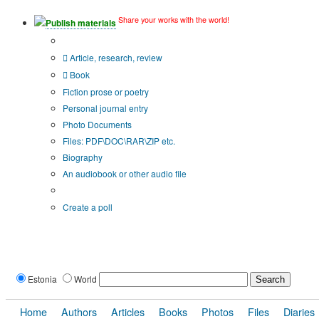
Share your works with the world!
Publish materials
Publication type?
Article, research, review
Book
Fiction prose or poetry
Personal journal entry
Photo Documents
Files: PDF\DOC\RAR\ZIP etc.
Biography
An audiobook or other audio file
Additional options:
Create a poll
Estonia
World
Home
Authors
Articles
Books
Photos
Files
Diaries