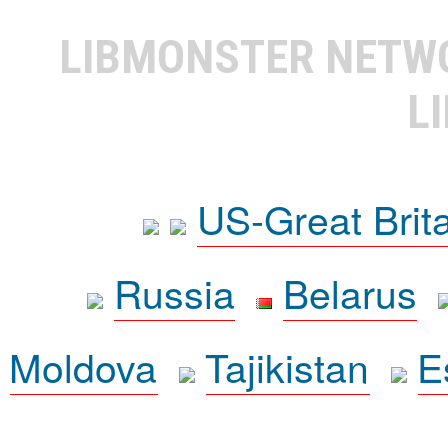
LIBMONSTER NET
L
US-Great Brit
Russia
Belarus
Moldova
Tajikistan
E