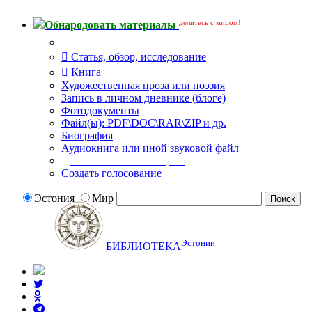
делитесь с миром!
Обнародовать материалы
Тип публикации
Статья, обзор, исследование
Книга
Художественная проза или поэзия
Запись в личном дневнике (блоге)
Фотодокументы
Файл(ы): PDF\DOC\RAR\ZIP и др.
Биография
Аудиокнига или иной звуковой файл
Дополнительные опции:
Создать голосование
Эстония
Мир
Эстонии
БИБЛИОТЕКА