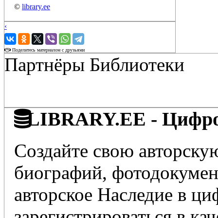
©
library.ee
‹
›
Поделитесь материалом с друзьями
Партнёры Библиотеки
LIBRARY.EE - Цифро
Создайте свою авторскую
биографий, фотодокумент
авторское Наследие в ц
зарегистрироваться в кач