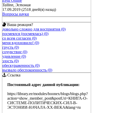
Eesti Online
Tallinn, Эстония
17.09.2019 (2518 дней(я) назад)
Вопросы науки
Ваша реакция?
довольно сложно для восприятия (0)
посмеялся (посмеялась) (0)
со всем согласен (0)
меня вдохновило! (0)
грусть (0)
сочувствие (0)
удивление (0)
злость (0)
обескураженность (0)
вызвало обеспокоенность (0)
Ссылка
Постоянный адрес данной публикации:
https://library.ee/modules/boonex/blogs/blogs.php?
action=show_member_post&postUri=КНИГА-О-
СИСТЕМЕ-ПОЛИТИЧЕСКИХ-СИЛ-В-
ЭСТОНИИ-НАЧАЛА-XX-ВЕКА&lang=ru