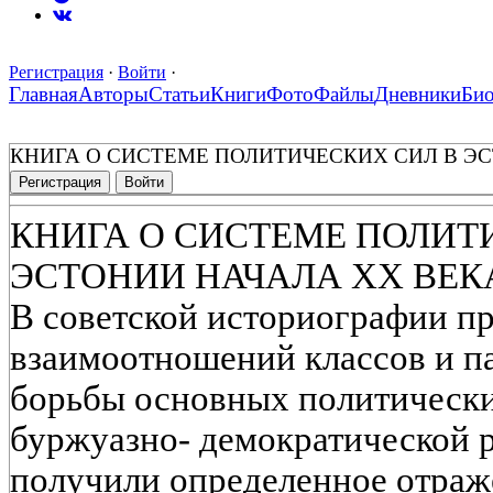
Регистрация
·
Войти
·
Главная
Авторы
Статьи
Книги
Фото
Файлы
Дневники
Би
КНИГА О СИСТЕМЕ ПОЛИТИЧЕСКИХ СИЛ В Э
Регистрация
Войти
КНИГА О СИСТЕМЕ ПОЛИТ
ЭСТОНИИ НАЧАЛА XX ВЕК
В советской историографии п
взаимоотношений классов и п
борьбы основных политически
буржуазно- демократической 
получили определенное отраже