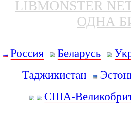
LIBMONSTER N
ОДНА Б
Россия
Беларусь
Ук
Таджикистан
Эстон
США-Великобрит