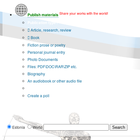
Share your works with the world!
Publish materials
Publication type?
Article, research, review
Book
Fiction prose or poetry
Personal journal entry
Photo Documents
Files: PDF\DOC\RAR\ZIP etc.
Biography
An audiobook or other audio file
Additional options:
Create a poll
Estonia
World