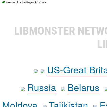
Keeping the heritage of Estonia
LIBMONSTER NET
L
US-Great Brit
Russia
Belarus
Moldova
Tajikistan
E