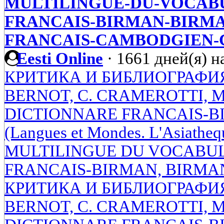
MULTILINGUE-DU-VOCABU
FRANCAIS-BIRMAN-BIRMA
FRANCAIS-CAMBODGIEN
Eesti Online
·
1661 дней(я) н
КРИТИКА И БИБЛИОГРАФИЯ.
BERNOT, С. CRAMEROTTI, M
DICTIONNARE FRANCAIS-BIRM
(Langues et Mondes. L'Asiath
MULTILINGUE DU VOCABUL
FRANCAIS-BIRMAN, BIRMA
КРИТИКА И БИБЛИОГРАФИЯ.
BERNOT, С. CRAMEROTTI, M