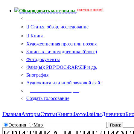
делитесь с миром!
Обнародовать материалы
Тип публикации
Статья, обзор, исследование
Книга
Художественная проза или поэзия
Запись в личном дневнике (блоге)
Фотодокументы
Файл(ы): PDF\DOC\RAR\ZIP и др.
Биография
Аудиокнига или иной звуковой файл
Дополнительные опции:
Создать голосование
Главная
Авторы
Статьи
Книги
Фото
Файлы
Дневники
Би
Эстония
Мир