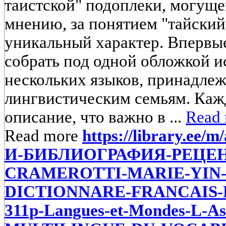
таистской" подоплеки, могуще
мнению, за понятием "тайский
уникальный характер. Впервы
собрать под одной обложкой 
нескольких языков, принадле
лингвистическим семьям. Каж
описание, что важно в ...
Read
Read more
https://library.ee/
И-БИБЛИОГРАФИЯ-РЕЦЕН
CRAMEROTTI-MARIE-YIN-
DICTIONNARE-FRANCAIS-B
311р-Langues-et-Mondes-L-A