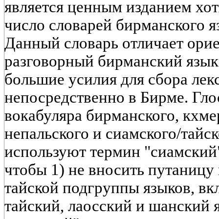
является ценным изданием хот
число словарей бирманского я
Данный словарь отличает ори
разговорный бирманский язык
большие усилия для сбора лекс
непосредственно в Бирме. Гло
вокабуляра бирманского, кхмер
непальского и сиамского/тайск
используют термин "сиамский",
чтобы 1) не вносить путаницу
тайской подгруппы языков, в
тайский, лаосский и шанский я