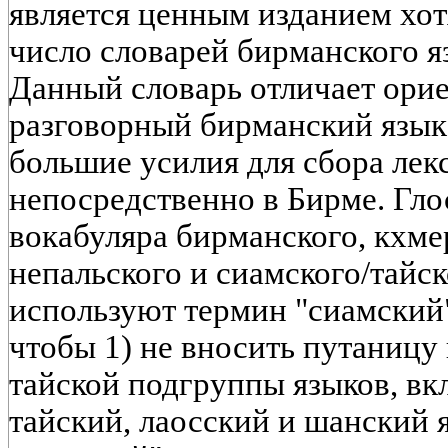
является ценным изданием хот
число словарей бирманского я
Данный словарь отличает ори
разговорный бирманский язык
большие усилия для сбора лекс
непосредственно в Бирме. Гло
вокабуляра бирманского, кхмер
непальского и сиамского/тайск
используют термин "сиамский",
чтобы 1) не вносить путаницу
тайской подгруппы языков, в
тайский, лаосский и шанский я