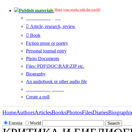
Share your works with the world!
Publish materials
Publication type?
Article, research, review
Book
Fiction prose or poetry
Personal journal entry
Photo Documents
Files: PDF\DOC\RAR\ZIP etc.
Biography
An audiobook or other audio file
Additional options:
Create a poll
Home
Authors
Articles
Books
Photos
Files
Diaries
Biographi
Estonia
World