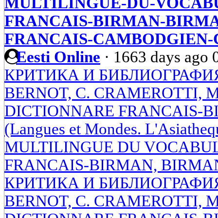
MULTILINGUE-DU-VOCABU
FRANCAIS-BIRMAN-BIRMA
FRANCAIS-CAMBODGIEN
Eesti Online
·
1663 days ago
КРИТИКА И БИБЛИОГРАФИЯ.
BERNOT, С. CRAMEROTTI, M
DICTIONNARE FRANCAIS-BIRM
(Langues et Mondes. L'Asiath
MULTILINGUE DU VOCABUL
FRANCAIS-BIRMAN, BIRMA
КРИТИКА И БИБЛИОГРАФИЯ.
BERNOT, С. CRAMEROTTI, M