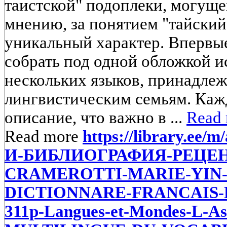
таистской" подоплеки, могуще
мнению, за понятием "тайский
уникальный характер. Впервы
собрать под одной обложкой 
нескольких языков, принадле
лингвистическим семьям. Каж
описание, что важно в ...
Read
Read more
https://library.ee/
И-БИБЛИОГРАФИЯ-РЕЦЕН
CRAMEROTTI-MARIE-YIN-
DICTIONNARE-FRANCAIS-B
311р-Langues-et-Mondes-L-A