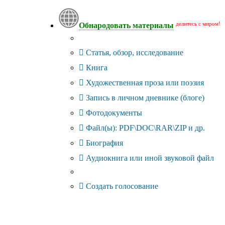
делитесь с миром!
Обнародовать материалы
Тип публикации
Статья, обзор, исследование
Книга
Художественная проза или поэзия
Запись в личном дневнике (блоге)
Фотодокументы
Файл(ы): PDF\DOC\RAR\ZIP и др.
Биография
Аудиокнига или иной звуковой файл
Дополнительные опции:
Создать голосование