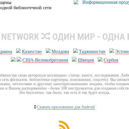
ищены
родной библиотечной сети
R NETWORK
ОДИН МИР - ОДНА
краина
Казахстан
Молдова
Таджикистан
Эстон
США-Великобритания
Швеция
Сербия
ибмонстре свою авторскую коллекцию: статьи, книги, исследования. Ли
з сеть филиалов, библиотеки-партнеры, поисковики, соцсети). Вы сможет
иками, читателями и другими заинтересованными лицами, чтобы ознако
ии в Вашем распоряжении - более 100 инструментов для создания собст
Это бесплатно: так было, так есть и так будет всегда.
Скачать приложение для Android