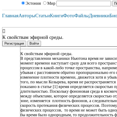
Эстония
Мир
Главная
Авторы
Статьи
Книги
Фото
Файлы
Дневники
Би
К свойствам эфирной среды.
Регистрация
Войти
К свойствам эфирной среды.
В представлении механики Ньютона время не зависит
момент времени наступает сразу для всего простран
процессом в какой-либо точке пространства, например
убывая с расстоянием обратно пропорционально его к
изменение плотности времени, движется хотя и убыв
того, по мысли Козырева, время не распространяется к
показано в статье [1] время определяется скоростью 
длительностью. Поскольку фононовая среда в космиче
между объектами, которое определяется скоростью от
зоне, изменяется плотность фононов, а следовательн
скорость протекания физических процессов. Поэтому
физических процессов, то время не может быть однор
бы время было однородным, то продолжительность фи