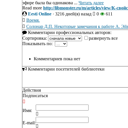
эфире была бы одинакова ...
Читать далее
Read more
http://libmonster.ru/m/articles/view/К-св
Eesti Online
·
3216 дней(я) назад
0
611
Время.
Солонар Д.П. Некоторые замечания к работе А. Э
Комментарии профессиональных авторов:
Сортировка:
развернуть все
Показывать по:
Комментариев пока нет
Комментарии посетителей библиотеки
Действия
Подписаться
Имя:
E-mail: