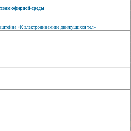
ойствам-эфирной-среды
йнштейна «К электродинамике движущихся тел»