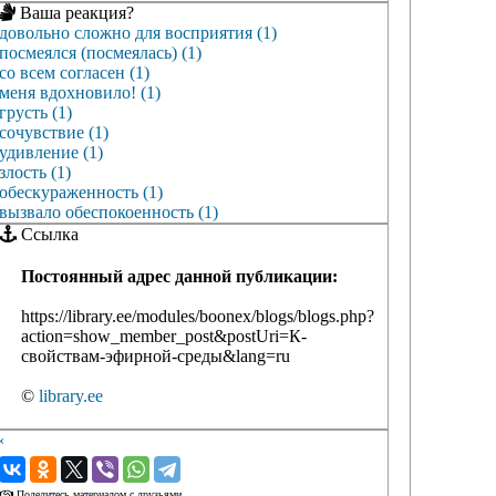
Ваша реакция?
довольно сложно для восприятия (1)
посмеялся (посмеялась) (1)
со всем согласен (1)
меня вдохновило! (1)
грусть (1)
сочувствие (1)
удивление (1)
злость (1)
обескураженность (1)
вызвало обеспокоенность (1)
Ссылка
Постоянный адрес данной публикации:
https://library.ee/modules/boonex/blogs/blogs.php?
action=show_member_post&postUri=К-
свойствам-эфирной-среды&lang=ru
©
library.ee
‹
›
Поделитесь материалом с друзьями