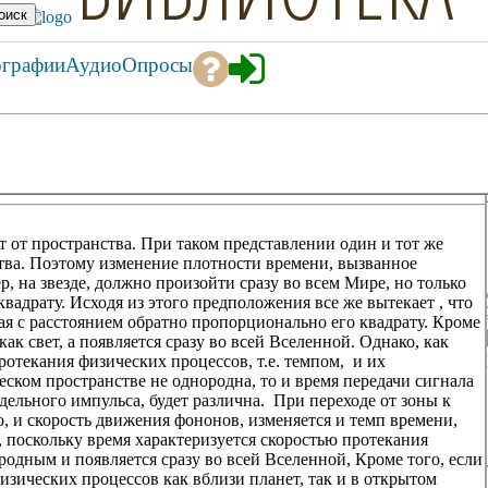
ографии
Аудио
Опросы
 от пространства. При таком представлении один и тот же
ства. Поэтому изменение плотности времени, вызванное
, на звезде, должно произойти сразу во всем Мире, но только
вадрату. Исходя из этого предположения все же вытекает , что
ая с расстоянием обратно пропорционально его квадрату. Кроме
ак свет, а появляется сразу во всей Вселенной. Однако, как
протекания физических процессов, т.е. темпом, и их
ском пространстве не однородна, то и время передачи сигнала
дельного импульса, будет различна. При переходе от зоны к
о, и скорость движения фононов, изменяется и темп времени,
, поскольку время характеризуется скоростью протекания
одным и появляется сразу во всей Вселенной, Кроме того, если
зических процессов как вблизи планет, так и в открытом