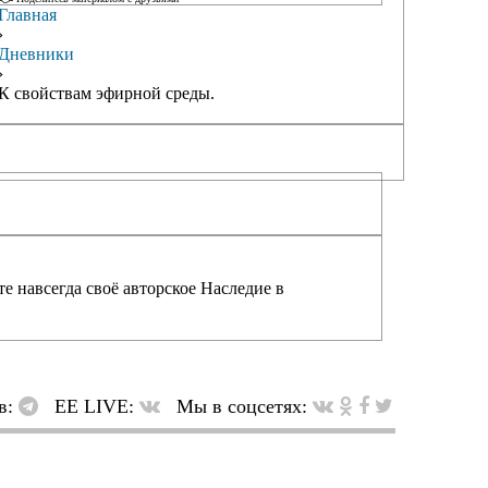
Главная
›
Дневники
›
К свойствам эфирной среды.
е навсегда своё авторское Наследие в
в:
EE LIVE:
Мы в соцсетях: