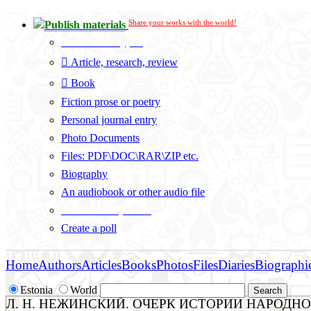
Share your works with the world!
Publish materials
Publication type?
Article, research, review
Book
Fiction prose or poetry
Personal journal entry
Photo Documents
Files: PDF\DOC\RAR\ZIP etc.
Biography
An audiobook or other audio file
Additional options:
Create a poll
Home
Authors
Articles
Books
Photos
Files
Diaries
Biographi
Estonia
World
Л. Н. НЕЖИНСКИЙ. ОЧЕРК ИСТОРИИ НАРОДНОЙ 