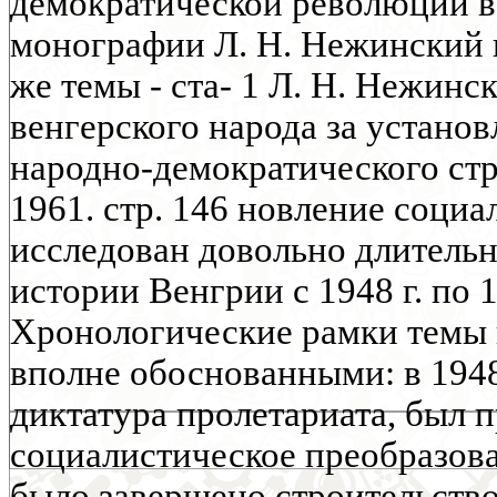
демократической революции в
монографии Л. Н. Нежинский 
же темы - ста- 1 Л. Н. Нежинс
венгерского народа за устано
народно-демократического стро
1961. стр. 146 новление социа
исследован довольно длитель
истории Венгрии с 1948 г. по 1
Хронологические рамки темы 
вполне обоснованными: в 1948 
диктатура пролетариата, был 
социалистическое преобразова
было завершено строительство