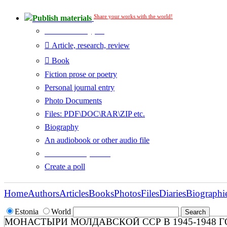
Share your works with the world!
Publish materials
Publication type?
Article, research, review
Book
Fiction prose or poetry
Personal journal entry
Photo Documents
Files: PDF\DOC\RAR\ZIP etc.
Biography
An audiobook or other audio file
Additional options:
Create a poll
Home
Authors
Articles
Books
Photos
Files
Diaries
Biographi
Estonia
World
МОНАСТЫРИ МОЛДАВСКОЙ ССР В 1945-1948 