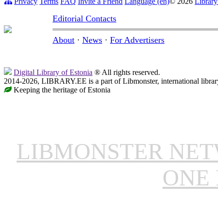
Privacy
Terms
FAQ
Invite a Friend
Language (en)
© 2026
Library
Editorial Contacts
About
·
News
·
For Advertisers
Digital Library of Estonia
® All rights reserved.
2014-2026, LIBRARY.EE is a part of Libmonster, international librar
Keeping the heritage of Estonia
LIBMONSTER NE
ONE 