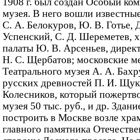
1908 г. был создан Особый ко
музея. В него вошли известные
С. А. Белокуров, Ю. В. Готье, 
Успенский, С. Д. Шереметев,
палаты Ю. В. Арсеньев, дирек
Н. С. Щербатов; московские м
Театрального музея А. А. Бах
русских древностей П. И. Щук
Колесников, который пожертво
музея 50 тыс. руб., и др. Здан
построить в Москве возле хра
главного памятника Отечествен