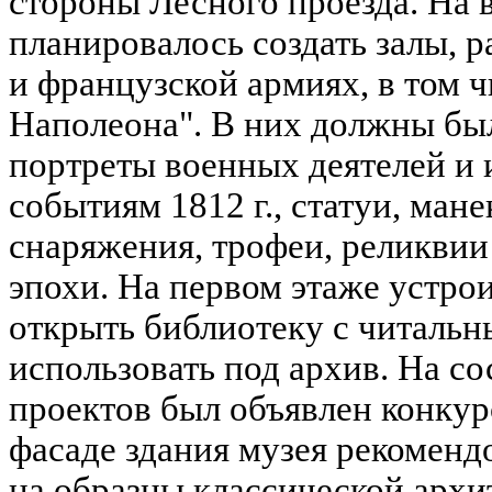
стороны Лесного проезда. На 
планировалось создать залы, 
и французской армиях, в том чи
Наполеона". В них должны был
портреты военных деятелей и 
событиям 1812 г., статуи, ман
снаряжения, трофеи, реликвии
эпохи. На первом этаже устро
открыть библиотеку с читальн
использовать под архив. На с
проектов был объявлен конкур
фасаде здания музея рекоменд
на образцы классической архи