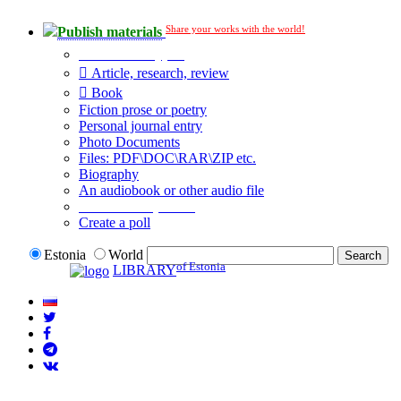
Share your works with the world!
Publish materials
Publication type?
Article, research, review
Book
Fiction prose or poetry
Personal journal entry
Photo Documents
Files: PDF\DOC\RAR\ZIP etc.
Biography
An audiobook or other audio file
Additional options:
Create a poll
Estonia
World
of Estonia
LIBRARY