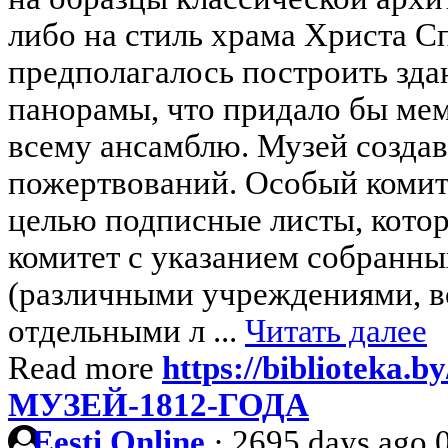
либо на стиль храма Христа С
предполагалось построить зд
панорамы, что придало бы ме
всему ансамблю. Музей создава
пожертвований. Особый комите
целью подписные листы, кото
комитет с указанием собранн
(различными учреждениями, в
отдельными л ...
Читать далее
Read more
https://biblioteka.by
МУЗЕЙ-1812-ГОДА
Eesti Online
·
2695 days ago