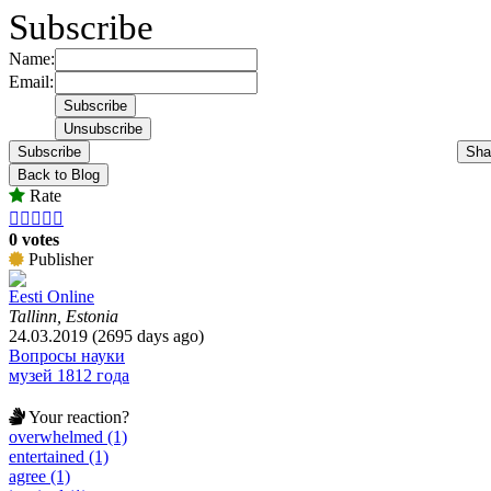
Subscribe
Name:
Email:
Subscribe
Sha
Back to Blog
Rate





0 votes
Publisher
Eesti Online
Tallinn, Estonia
24.03.2019 (2695 days ago)
Вопросы науки
музей 1812 года
Your reaction?
overwhelmed (1)
entertained (1)
agree (1)