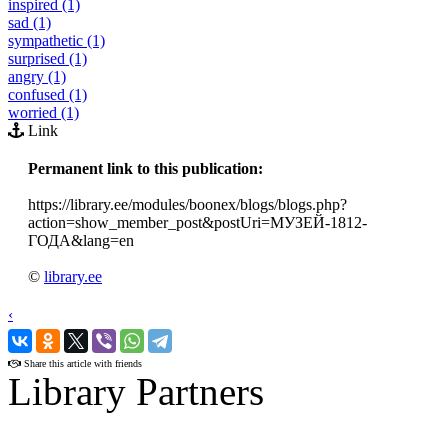
inspired (1)
sad (1)
sympathetic (1)
surprised (1)
angry (1)
confused (1)
worried (1)
Link
Permanent link to this publication:
https://library.ee/modules/boonex/blogs/blogs.php?
action=show_member_post&postUri=МУЗЕЙ-1812-
ГОДА&lang=en
©
library.ee
‹
›
Share this article with friends
Library Partners