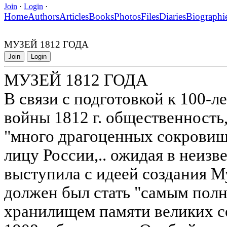
Join
·
Login
·
Home
Authors
Articles
Books
Photos
Files
Diaries
Biographi
МУЗЕЙ 1812 ГОДА
Join
Login
МУЗЕЙ 1812 ГОДА
В связи с подготовкой к 100-
войны 1812 г. общественность,
"много драгоценных сокровищ"
лицу России,.. ожидая в неизв
выступила с идеей создания Му
должен был стать "самым пол
хранилищем памяти великих со