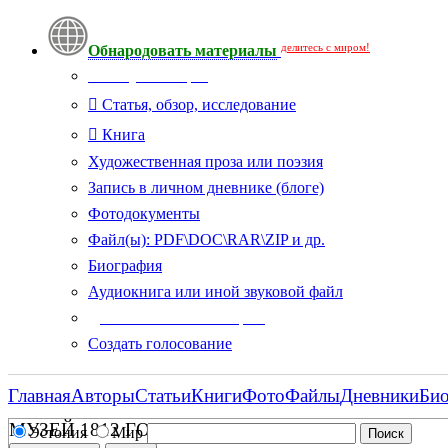
делитесь с миром!
Обнародовать материалы
Тип публикации
Статья, обзор, исследование
Книга
Художественная проза или поэзия
Запись в личном дневнике (блоге)
Фотодокументы
Файл(ы): PDF\DOC\RAR\ZIP и др.
Биография
Аудиокнига или иной звуковой файл
Дополнительные опции:
Создать голосование
Главная
Авторы
Статьи
Книги
Фото
Файлы
Дневники
Би
МУЗЕЙ 1812 ГОДА
Эстония
Мир