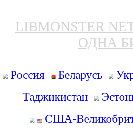
LIBMONSTER N
ОДНА Б
Россия
Беларусь
Ук
Таджикистан
Эстон
США-Великобрит