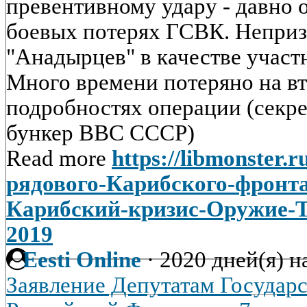
превентивному удару - давно 
боевых потерях ГСВК. Неприз
"Анадырцев" в качестве участ
Много времени потеряно на в
подробностях операции (секре
бункер ВВС СССР)
Read more
https://libmonster.
рядового-Карибского-фронта
Карибский-кризис-Оружие-
2019
Eesti Online
·
2020 дней(я) н
Заявление Депутатам Государ