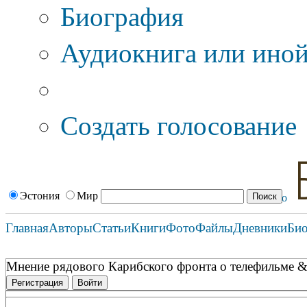
Биография
Аудиокнига или иной
Дополнительные оп
Создать голосование
Эстония
Мир
Главная
Авторы
Статьи
Книги
Фото
Файлы
Дневники
Би
Мнение рядового Карибского фронта о телефильме &
Регистрация
Войти