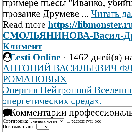
примере пьесы "Иванко, убийца
прозаике Друмеве ...
Читать да
Read more
https://libmonster.r
СМОЛЬЯНИНОВА-Васил-Дру
Климент
Eesti Online
·
1462 дней(я) н
АНТОНИЙ ВАСИЛЬЕВИЧ Ф
РОМАНОВЫХ
Энергия Нейтронной Вселенно
энергетических средах.
Комментарии профессиональ
Сортировка:
развернуть все
Показывать по: