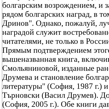
болгарским возрождением, и 
рядом болгарских наград, в т
Дринов". Однако, пожалуй, л
наградой служит востребованн
читателями, не только в России
Прямым подтверждением этого
вышеназванная книга, включивш
Смольяниновой, изданные ране
Друмева и становление болга
литературы" (София, 1987 г.) 
Търновски (Васил Друмев). Д
(София, 2005 г.). Обе книги д