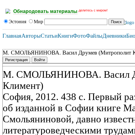
делитесь с миром!
Обнародовать материалы
Эстония
Мир
Главная
Авторы
Статьи
Книги
Фото
Файлы
Дневники
Би
М. СМОЛЬЯНИНОВА. Васил Друмев (Митрополит К
Регистрация
Войти
М. СМОЛЬЯНИНОВА. Васил Д
Климент)
София, 2012. 438 с. Первый р
об изданной в Софии книге 
Смольяниновой, давно извест
литературоведческими трудам