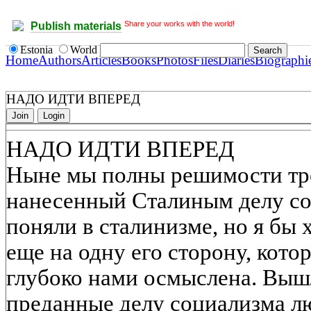
Share your works with the world!
Publish materials
Estonia
World
Home
Authors
Articles
Books
Photos
Files
Diaries
Biographi
НАДО ИДТИ ВПЕРЕД
Join
Login
НАДО ИДТИ ВПЕРЕД
Ныне мы полны решимости тре
нанесенный Сталиным делу с
поняли в сталинизме, но я бы 
еще на одну его сторону, кото
глубоко нами осмыслена. Вышл
преданные делу социализма л