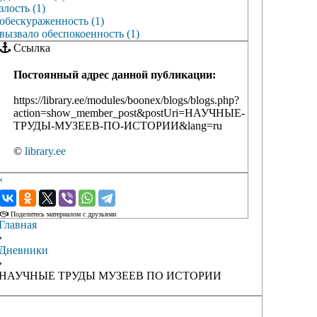
злость (1)
обескураженность (1)
вызвало обеспокоенность (1)
Ссылка
Постоянный адрес данной публикации:
https://library.ee/modules/boonex/blogs/blogs.php?
action=show_member_post&postUri=НАУЧНЫЕ-
ТРУДЫ-МУЗЕЕВ-ПО-ИСТОРИИ&lang=ru
©
library.ee
‹
›
Поделитесь материалом с друзьями
Главная
›
Дневники
›
НАУЧНЫЕ ТРУДЫ МУЗЕЕВ ПО ИСТОРИИ