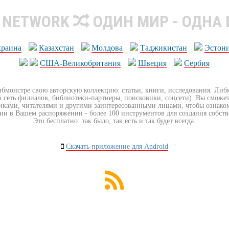
R NETWORK
ОДИН МИР - ОДНА
краина
Казахстан
Молдова
Таджикистан
Эстон
США-Великобритания
Швеция
Сербия
ибмонстре свою авторскую коллекцию: статьи, книги, исследования. Ли
з сеть филиалов, библиотеки-партнеры, поисковики, соцсети). Вы сможет
иками, читателями и другими заинтересованными лицами, чтобы ознако
ии в Вашем распоряжении - более 100 инструментов для создания собст
Это бесплатно: так было, так есть и так будет всегда.
Скачать приложение для Android