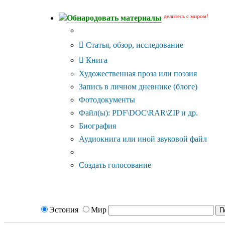
делитесь с миром!
Обнародовать материалы
Тип публикации
Статья, обзор, исследование
Книга
Художественная проза или поэзия
Запись в личном дневнике (блоге)
Фотодокументы
Файл(ы): PDF\DOC\RAR\ZIP и др.
Биография
Аудиокнига или иной звуковой файл
Дополнительные опции:
Создать голосование
Эстония
Мир