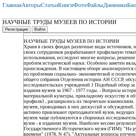
Главная
Авторы
Статьи
Книги
Фото
Файлы
Дневники
Би
НАУЧНЫЕ ТРУДЫ МУЗЕЕВ ПО ИСТОРИИ
Регистрация
Войти
НАУЧНЫЕ ТРУДЫ МУЗЕЕВ ПО ИСТОРИИ
Храня в своих фондах различные виды источников, м
своих сотрудников разрабатывают профильную темат
использования, исследуют многие вопросы, решение
проблем исторической науки. Особенно заметен вкла
происхождения. В настоящем обзоре анализируются о
по проблемам социально- экономической и политичес
общего собрания Отделения истории АН СССР, обсуж
исследовательских учреждений 1 Подобный обзор за 1
издания музеев за 1967 - 1977 годы. - Вопросы истор
материальной культуры, прикладному искусству в обз
профиля3 , расширились их творческие взаимосвязи
музеев, проводимых в них дискуссий и обсуждений.
активно привлекают преподавателей вузов, ведущих
музеев чаще публикуются в сборниках исследователь
вузов - в изданиях музеев. Наиболее весомо результ
Государственного Исторического музея (ГИМ): "На р
времени" (1978, N 47), "Актуальные вопросы изучени