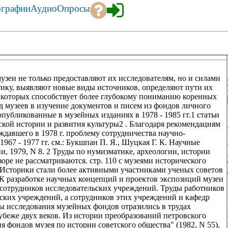
ографии
Аудио
Опросы
узеи не только предоставляют их исследователям, но и силами
ику, выявляют новые виды источников, определяют пути их
 которых способствует более глубокому пониманию коренных
д музеев в изучение документов и писем из фондов личного
публикованные в музейных изданиях в 1978 - 1985 гг.1 статьи
кой истории и развития культуры2 . Благодаря рекомендациям
давшего в 1978 г. проблему сотрудничества научно-
967 - 1977 гг. см.: Букшпан П. Я., Шуцкая Г. К. Научные
ии, 1979, N 8. 2 Труды по нумизматике, археологии, истории
оре не рассматриваются. стр. 110 с музеями исторического
. Историки стали более активными участниками ученых советов
 К разработке научных концепций и проектов экспозиций музеи
 сотрудников исследовательских учреждений. Труды работников
ских учреждений, а сотрудников этих учреждений и кафедр
аты исследования музейных фондов отразились в трудах
убеже двух веков. Из истории преобразований петровского
я фондов музея по истории советского общества" (1982, N 55),