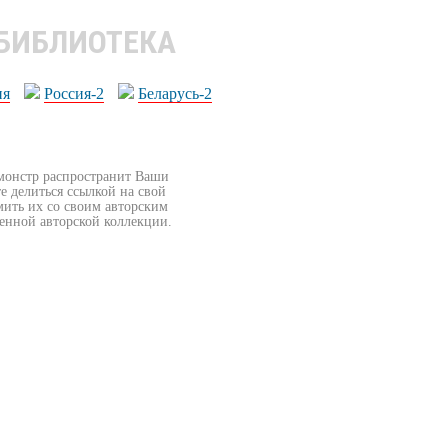
 БИБЛИОТЕКА
ия
Россия-2
Беларусь-2
бмонстр распространит Ваши
е делиться ссылкой на свой
мить их со своим авторским
венной авторской коллекции.