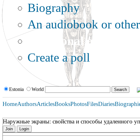
Biography
An audiobook or other 
Additional options:
Create a poll
Estonia
World
Home
Authors
Articles
Books
Photos
Files
Diaries
Biographi
Наружные экраны: свойства и способы удаленного у
Join
Login