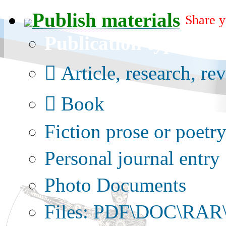
Publish materials
Share y
Publication type?
Article, research, re
Book
Fiction prose or poetr
Personal journal entry
Photo Documents
Files: PDF\DOC\RAR\