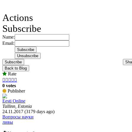
Actions
Subscribe
Name:
Email:
Subscribe
Sha
Back to Blog
Rate





0 votes
Publisher
Eesti Online
Tallinn, Estonia
24.11.2017 (3179 days ago)
Вопросы науки
ливы