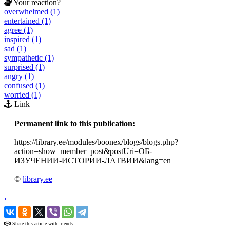
Your reaction?
overwhelmed (1)
entertained (1)
agree (1)
inspired (1)
sad (1)
sympathetic (1)
surprised (1)
angry (1)
confused (1)
worried (1)
Link
Permanent link to this publication:
https://library.ee/modules/boonex/blogs/blogs.php?
action=show_member_post&postUri=ОБ-
ИЗУЧЕНИИ-ИСТОРИИ-ЛАТВИИ&lang=en
©
library.ee
‹
›
Share this article with friends