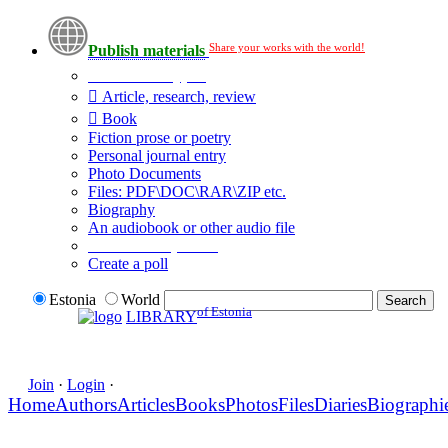
Share your works with the world!
Publish materials
Publication type?
Article, research, review
Book
Fiction prose or poetry
Personal journal entry
Photo Documents
Files: PDF\DOC\RAR\ZIP etc.
Biography
An audiobook or other audio file
Additional options:
Create a poll
Estonia
World
of Estonia
LIBRARY
Join
·
Login
·
Home
Authors
Articles
Books
Photos
Files
Diaries
Biographi