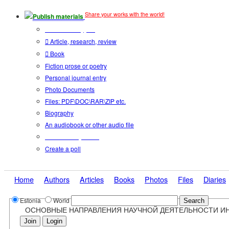
Share your works with the world!
Publish materials
Publication type?
Article, research, review
Book
Fiction prose or poetry
Personal journal entry
Photo Documents
Files: PDF\DOC\RAR\ZIP etc.
Biography
An audiobook or other audio file
Additional options:
Create a poll
Home
Authors
Articles
Books
Photos
Files
Diaries
Estonia
World
ОСНОВНЫЕ НАПРАВЛЕНИЯ НАУЧНОЙ ДЕЯТЕЛЬНОСТИ И
Join
Login