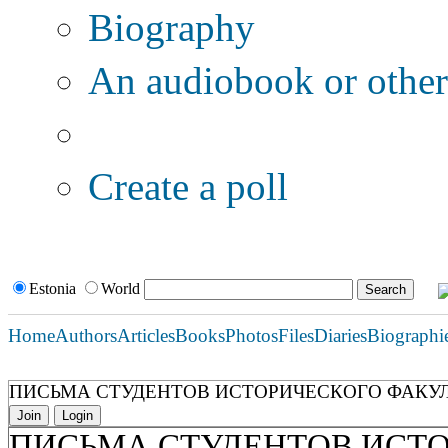
Biography
An audiobook or other 
Additional options:
Create a poll
Estonia
World
Home
Authors
Articles
Books
Photos
Files
Diaries
Biographi
ПИСЬМА СТУДЕНТОВ ИСТОРИЧЕСКОГО ФАКУЛЬТЕ
Join
Login
ПИСЬМА СТУДЕНТОВ ИСТ