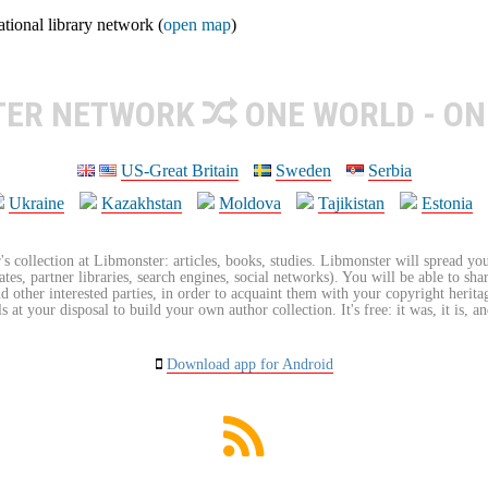
ional library network (
open map
)
TER NETWORK
ONE WORLD - ON
US-Great Britain
Sweden
Serbia
Ukraine
Kazakhstan
Moldova
Tajikistan
Estonia
's collection at Libmonster: articles, books, studies. Libmonster will spread you
tes, partner libraries, search engines, social networks). You will be able to sha
nd other interested parties, in order to acquaint them with your copyright herit
 at your disposal to build your own author collection. It's free: it was, it is, an
Download app for Android