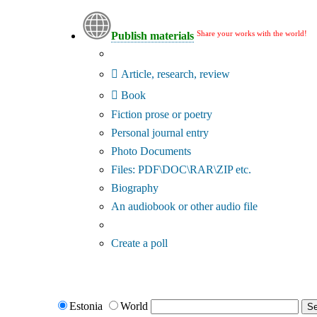
Share your works with the world!
Publish materials
Publication type?
Article, research, review
Book
Fiction prose or poetry
Personal journal entry
Photo Documents
Files: PDF\DOC\RAR\ZIP etc.
Biography
An audiobook or other audio file
Additional options:
Create a poll
Estonia
World