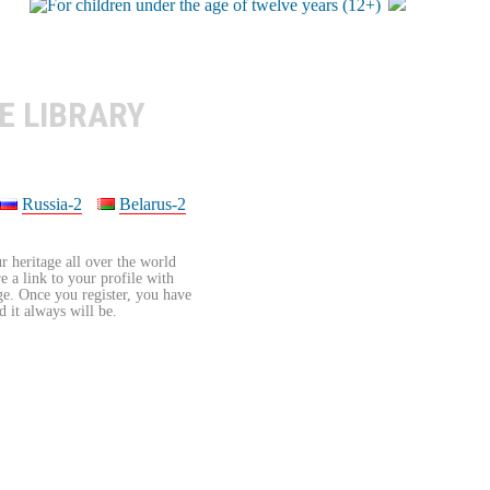
E LIBRARY
Russia-2
Belarus-2
r heritage all over the world
re a link to your profile with
age. Once you register, you have
d it always will be.