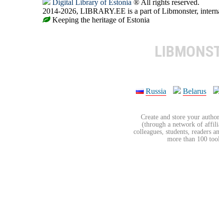
Digital Library of Estonia
® All rights reserved.
2014-2026, LIBRARY.EE is a part of Libmonster, internat
Keeping the heritage of Estonia
LIBMONS
Russia
Belarus
Create and store your author
(through a network of affilia
colleagues, students, readers a
more than 100 tools