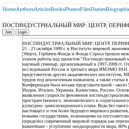
Home
Authors
Articles
Books
Photos
Files
Diaries
Biographi
ПОСТИНДУСТРИАЛЬНЫЙ МИР: ЦЕНТР, ПЕРИФ
Join
Login
ПОСТИНДУСТРИАЛЬНЫЙ МИР: ЦЕНТР, ПЕРИФ
21 - 23 октября 1999 г. в Институте мировой экон
Эберта, Горбачев-Фонда и Фонда Сороса прошла ме
этапом работы над проектом "Постиндустриальный ми
научный семинар, организованный в 1997-1999 гг. 
исследований России и третьего мира ИМЭМО РАН. 
представители других академических институтов, МГ
трудов под аналогичным названием, а также статьи
Конференция была весьма представительной - около
Индии, Италии, Украины, Казахстана, России. Осно
выявлении сущности феноменов постиндустриализма 
пространственного, экономического и социетального
культурно- цивилизационного плана. Ведь без таког
настоящего и тем более будущего мирового развития,
новыми государствами, возникшими на постсоветско
определил современный мировой порядок как перехо
важнейшие - углубление неоднородности мира, 80% р