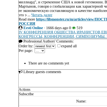
миллиард", и стремление США к новой гегемонии. 
Мартынов, говоря о глобализации как характерной 
ее экономическую составляющую в качестве наиболее
это э ...
Читать далее
Read more
https://libmonster.ru/m/articles/
РОССИЯ
Eesti Online
·
1666 days ago
0
519
IV КОНФЕРЕНЦИЯ ОБЩЕСТВА ИРАНИСТОВ Е
КОНГРЕССЫ, КОНФЕРЕНЦИИ, СИМПОЗИУМЫ. 
Professional Authors' Comments:
Order by:
expand all
Per page:
There are no comments yet
Library guests comments
Actions
Subscribe
Name: