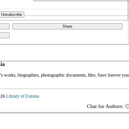
Share
ia
or's works, biographies, photographic documents, files. Save forever your
026
Library of Estonia
Chat for Authors: