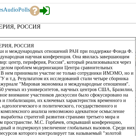
es
Audio
Polls
ЕРИЯ, РОССИЯ
ЕРИЯ, РОССИЯ
омики и международных отношений РАН при поддержке Фонда Ф.
ждународная научная конференция. Она явилась завершающим
р: центр, периферия, Россия", который реализовывался через
Отделом проблем модернизации Центра сравнительных
В нем принимали участие не только сотрудники ИМЭМО, но и
У и т.д. Результатом их исследований стали четыре сборника
 в журнале "Мировая экономика и международные отношения".
 50 ученых из университетов, научных центров США, Бразилии,
вное внимание участников дискуссии было сфокусировано на
и глобализации, их ключевых характеристик временного и
, идеологического и политического, государственного и
о комплексного анализа невозможно адекватное осмысление
 выработка стратегий развития странами третьего мира и
м пространстве. М.С. Горбачев, открывший конференцию,
дный и подчеркнул увеличение глобальных вызовов. Среди них
есурсов которого контролирует так называемый "золотой