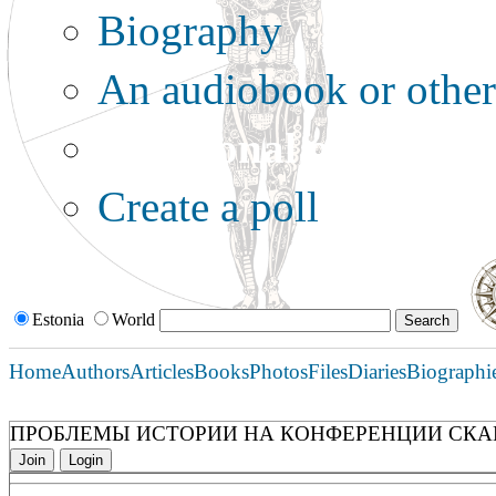
Biography
An audiobook or other 
Additional options:
Create a poll
Estonia
World
Home
Authors
Articles
Books
Photos
Files
Diaries
Biographi
ПРОБЛЕМЫ ИСТОРИИ НА КОНФЕРЕНЦИИ СК
Join
Login