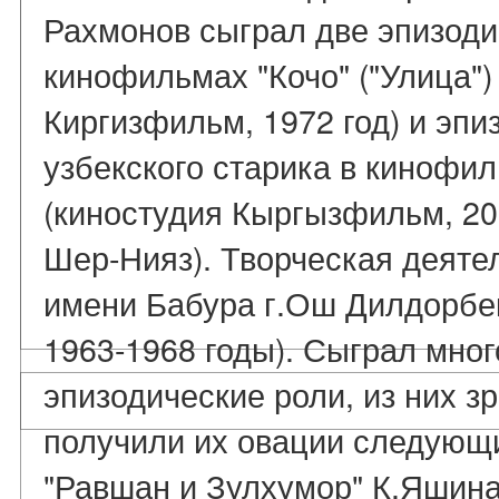
Рахмонов сыграл две эпизоди
кинофильмах "Кочо" ("Улица")
Киргизфильм, 1972 год) и эпи
узбекского старика в кинофи
(киностудия Кыргызфильм, 20
Шер-Нияз). Творческая деяте
имени Бабура г.Ош Дилдорбек
1963-1968 годы). Сыграл мно
эпизодические роли, из них з
получили их овации следующи
"Равшан и Зулхумор" К.Яшина,