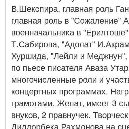
В.Шекспира, главная роль Ган
главная роль в "Сожаление" 
военначальника в "Ерилтоше"
Т.Сабирова, "Адолат" И.Акра
Хуршида, "Лейли и Меджнун", 
по пьесе писателя Аваза Утар
многочисленные роли и участ
концертных программах. Наг
грамотами. Женат, имеет 3 сы
внуков, 2 правнучек. Творчес
Дилдорбека Рахмонова на сц