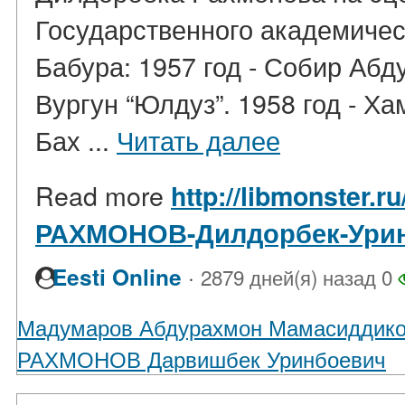
Государственного академичес
Бабура: 1957 год - Собир Аб
Вургун “Юлдуз”. 1958 год - Х
Бах ...
Читать далее
Read more
http://libmonster.r
РАХМОНОВ-Дилдорбек-Ури
·
Eesti Online
2879 дней(я) назад
0
Мадумаров Абдурахмон Мамасиддик
РАХМОНОВ Дарвишбек Уринбоевич