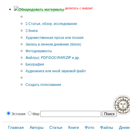
делитесь с миром!
Обнародовать материалы
Тип публикации
Статья, обзор, исследование
Книга
Художественная проза или поэзия
Запись в личном дневнике (блоге)
Фотодокументы
Файл(ы): PDF\DOC\RAR\ZIP и др.
Биография
Аудиокнига или иной звуковой файл
Дополнительные опции:
Создать голосование
Эстония
Мир
Главная
Авторы
Статьи
Книги
Фото
Файлы
Днев