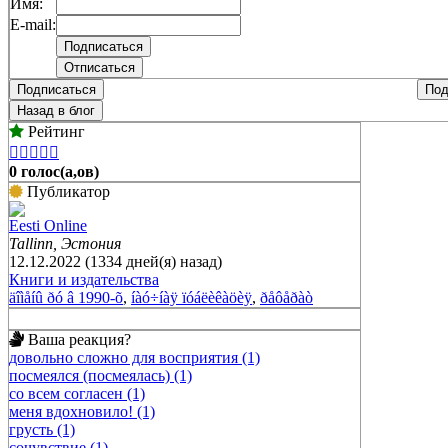
Имя:
E-mail:
Подписаться
Под
Назад в блог
Рейтинг





0 голос(а,ов)
Публикатор
Eesti Online
Tallinn, Эстония
12.12.2022 (1334 дней(я) назад)
Книги и издательства
äîìåíû ðó â 1990-õ
,
íàó÷íàÿ ïóáëèêàöèÿ
,
ðåôåðàò
Ваша реакция?
довольно сложно для восприятия (1)
посмеялся (посмеялась) (1)
со всем согласен (1)
меня вдохновило! (1)
грусть (1)
сочувствие (1)