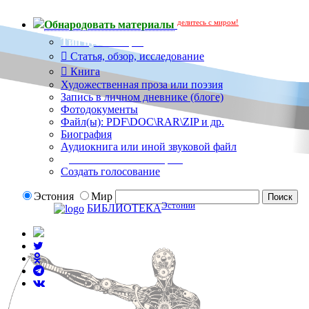
делитесь с миром!
Обнародовать материалы
Тип публикации
Статья, обзор, исследование
Книга
Художественная проза или поэзия
Запись в личном дневнике (блоге)
Фотодокументы
Файл(ы): PDF\DOC\RAR\ZIP и др.
Биография
Аудиокнига или иной звуковой файл
Дополнительные опции:
Создать голосование
Эстония
Мир
Эстонии
БИБЛИОТЕКА