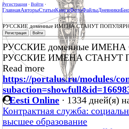
Регистрация
·
Войти
·
Главная
Авторы
Статьи
Книги
Фото
Файлы
Дневники
Би
РУССКИЕ доменные ИМЕНА СТАНУТ ПОПУЛЯР
Регистрация
Войти
РУССКИЕ доменные ИМЕНА
РУССКИЕ ИМЕНА СТАНУТ 
Read more
https://portalus.ru/modules/c
subaction=showfull&id=1669
Eesti Online
·
1334 дней(я) н
Контрактная служба: социальн
высшее образование