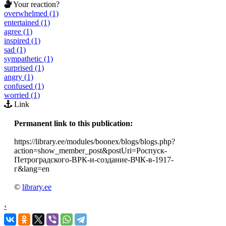
Your reaction?
overwhelmed (1)
entertained (1)
agree (1)
inspired (1)
sad (1)
sympathetic (1)
surprised (1)
angry (1)
confused (1)
worried (1)
Link
Permanent link to this publication:
https://library.ee/modules/boonex/blogs/blogs.php?
action=show_member_post&postUri=Роспуск-
Петроградского-ВРК-и-создание-ВЧК-в-1917-
г&lang=en
©
library.ee
‹
›