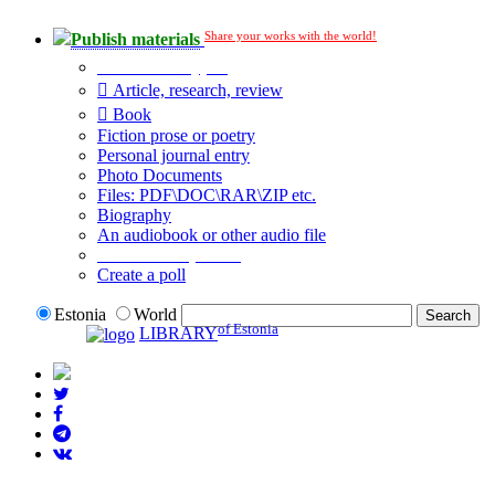
Share your works with the world!
Publish materials
Publication type?
Article, research, review
Book
Fiction prose or poetry
Personal journal entry
Photo Documents
Files: PDF\DOC\RAR\ZIP etc.
Biography
An audiobook or other audio file
Additional options:
Create a poll
Estonia
World
of Estonia
LIBRARY