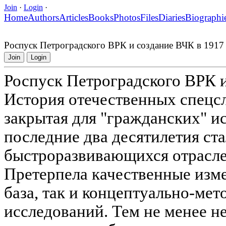
Join
·
Login
·
Home
Authors
Articles
Books
Photos
Files
Diaries
Biographi
Роспуск Петроградского ВРК и создание ВЧК в 1917 
Join
Login
Роспуск Петроградского ВРК и
История отечественных спецс
закрытая для "гражданских" ис
последние два десятилетия ст
быстроразвивающихся отрасле
Претерпела качественные изме
база, так и концептуально-ме
исследований. Тем не менее н