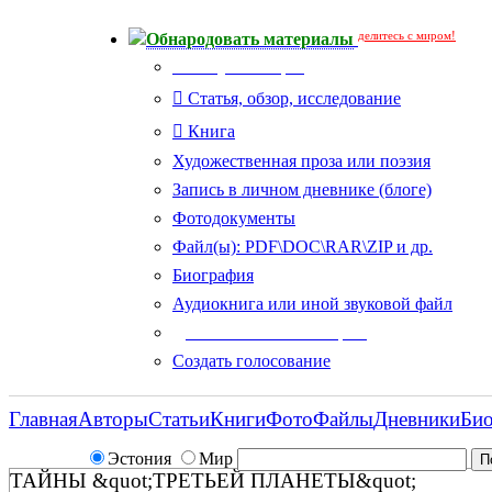
делитесь с миром!
Обнародовать материалы
Тип публикации
Статья, обзор, исследование
Книга
Художественная проза или поэзия
Запись в личном дневнике (блоге)
Фотодокументы
Файл(ы): PDF\DOC\RAR\ZIP и др.
Биография
Аудиокнига или иной звуковой файл
Дополнительные опции:
Создать голосование
Главная
Авторы
Статьи
Книги
Фото
Файлы
Дневники
Би
Эстония
Мир
ТАЙНЫ &quot;ТРЕТЬЕЙ ПЛАНЕТЫ&quot;