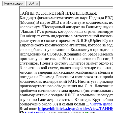
Регистрация
Войти
ТАЙНЫ &quot;ТРЕТЬЕЙ ПЛАНЕТЫ&quot;
Кандидат физико-математических наук Надежда Е
(Москва) В марте 2013 г. в Институте космических
коллоквиум "Посадочный аппарат на Ганимед: научн
"Лаплас-П", в рамках которого наша страна планируе
Он обещает стать лидерским в отечественной космон
реализуется в связке с проектом JUICE (JUpiter ICy 
Европейского космического агентства, которое за го
свою орбитальную станцию. Коллоквиум проходил п
исследованиям COSPAR (Commitee on Space Research
приняли участие свыше 50 специалистов из России
спутников. Полет в систему Юпитера займет около в
баллистической схеме, включающей четыре гравитац
миссии, и завершится каскадом комбинаций вблизи 
посадка на Ганимед. Решением комплекса этих проб
космических исследований РАН, Института приклад
производственного объединения им. С. А. Лавочкин
проблемы начального этапа проекта (потенциальная с
взаимодействие с зондом JUICE и земными наблюдате
изучению Ганимеда и системы Юпитера. Крупнейший
обнаружено около 50) и самый больш ...
Читать далее
Read more
https://biblioteka.by/m/articles/vie