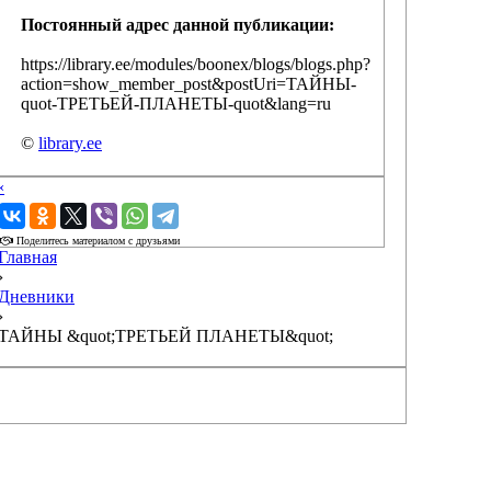
Постоянный адрес данной публикации:
https://library.ee/modules/boonex/blogs/blogs.php?
action=show_member_post&postUri=ТАЙНЫ-
quot-ТРЕТЬЕЙ-ПЛАНЕТЫ-quot&lang=ru
©
library.ee
‹
›
Поделитесь материалом с друзьями
Главная
›
Дневники
›
ТАЙНЫ &quot;ТРЕТЬЕЙ ПЛАНЕТЫ&quot;