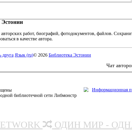
 Эстонии
 авторских работ, биографий, фотодокументов, файлов. Сохранит
оваться в качестве автора.
ь друга
Язык (ru)
© 2026
Библиотека Эстонии
Чат авторо
ищены
родной библиотечной сети Либмонстр
NETWORK
ОДИН МИР - ОД