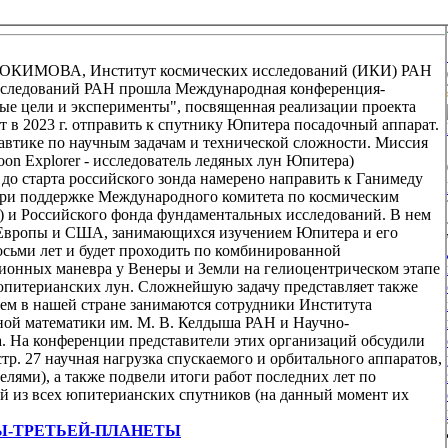
ВДОКИМОВА, Институт космических исследований (ИКИ) РАН
 исследований РАН прошла Международная конференция-
ые цели и эксперименты", посвященная реализации проекта
т в 2023 г. отправить к спутнику Юпитера посадочный аппарат.
автике по научным задачам и технической сложности. Миссия
moon Explorer - исследователь ледяных лун Юпитера)
д до старта российского зонда намерено направить к Ганимеду
ри поддержке Международного комитета по космическим
) и Российского фонда фундаментальных исследований. В нем
, Европы и США, занимающихся изучением Юпитера и его
осьми лет и будет проходить по комбинированной
ионных маневра у Венеры и Земли на гелиоцентрическом этапе
юпитерианских лун. Сложнейшую задачу представляет также
лем в нашей стране занимаются сотрудники Института
ной математики им. М. В. Келдыша РАН и Научно-
а. На конференции представители этих организаций обсудили
тр. 27 научная нагрузка спускаемого и орбитального аппаратов,
лями), а также подвели итоги работ последних лет по
 из всех юпитерианских спутников (на данный момент их
w/ТАЙНЫ-ТРЕТЬЕЙ-ПЛАНЕТЫ