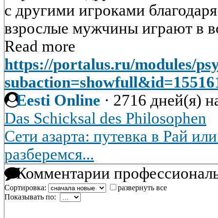
с другими игроками благодаря
взрослые мужчины играют в в
Read more
https://portalus.ru/modules/p
subaction=showfull&id=1551
Eesti Online
·
2716 дней(я) н
Das Schicksal des Philosophen
Сети азарта: путевка в Рай ил
разберемся...
Комментарии профессиональ
Сортировка:
развернуть все
Показывать по: