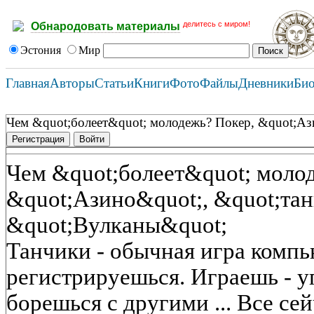
делитесь с миром!
Обнародовать материалы
Эстония
Мир
Главная
Авторы
Статьи
Книги
Фото
Файлы
Дневники
Би
Чем &quot;болеет&quot; молодежь? Покер, &quot;Аз
Регистрация
Войти
Чем &quot;болеет&quot; моло
&quot;Азино&quot;, &quot;тан
&quot;Вулканы&quot;
Танчики - обычная игра компь
регистрируешься. Играешь - у
борешься с другими ... Все се