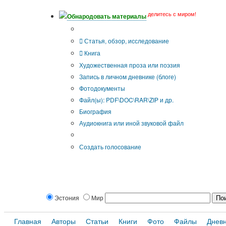
делитесь с миром!
Обнародовать материалы
Тип публикации
Статья, обзор, исследование
Книга
Художественная проза или поэзия
Запись в личном дневнике (блоге)
Фотодокументы
Файл(ы): PDF\DOC\RAR\ZIP и др.
Биография
Аудиокнига или иной звуковой файл
Дополнительные опции:
Создать голосование
Эстония
Мир
Главная
Авторы
Статьи
Книги
Фото
Файлы
Днев