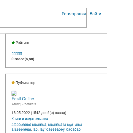
Регистрация
·
Войти
Рейтинг





0 голос(а,ов)
Публикатор
Eesti Online
Tallinn, Эстония
18.05.2022 (1542 дней(я) назад)
Книги и издательства
àíãëèéñêèé èíòåíñèâ
,
èíòåíñèâíîå èçó÷åíèå
àíãëèéñêîãî
,
íàó÷íàÿ ïóáëèêàöèÿ
,
ðåôåðàò