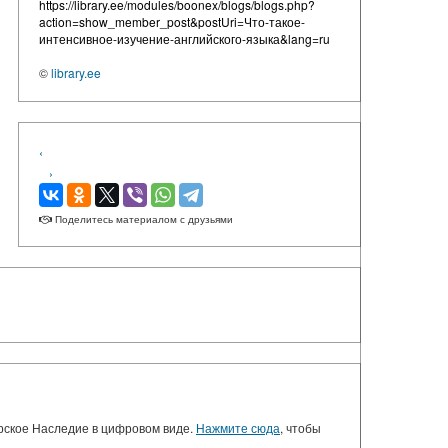
https://library.ee/modules/boonex/blogs/blogs.php?
action=show_member_post&postUri=Что-такое-
интенсивное-изучение-английского-языка&lang=ru
©
library.ee
‹
›
Поделитесь материалом с друзьями
орское Наследие в цифровом виде.
Нажмите сюда
, чтобы