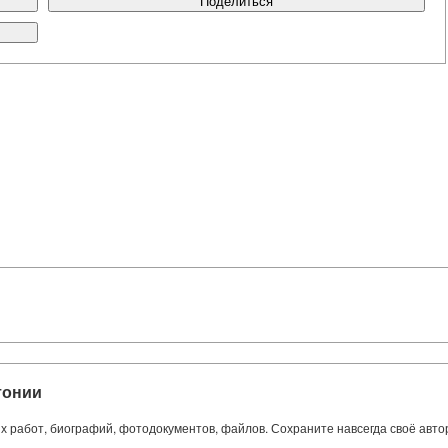
Поделиться
тонии
ких работ, биографий, фотодокументов, файлов. Сохраните навсегда своё авт