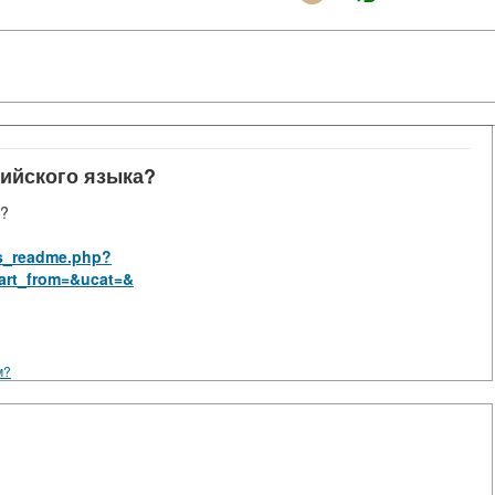
лийского языка?
а?
rus_readme.php?
art_from=&ucat=&
м?