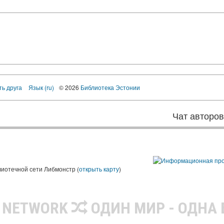
ть друга
Язык (ru)
© 2026
Библиотека Эстонии
Чат авторо
лиотечной сети Либмонстр (
открыть карту
)
R NETWORK
ОДИН МИР - ОДНА