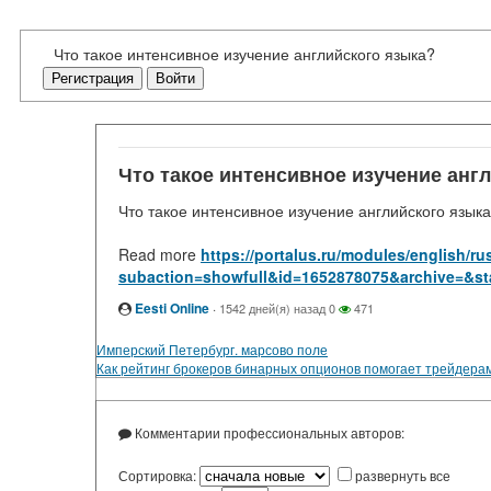
Что такое интенсивное изучение английского языка?
Регистрация
Войти
Что такое интенсивное изучение анг
Что такое интенсивное изучение английского язык
Read more
https://portalus.ru/modules/english/
subaction=showfull&id=1652878075&archive=&st
Eesti Online
·
1542 дней(я) назад
0
471
Имперский Петербург. марсово поле
Как рейтинг брокеров бинарных опционов помогает трейдера
Комментарии профессиональных авторов:
Сортировка:
развернуть все